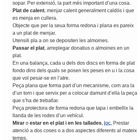
sopar
.
Per
extensió
,
la
part
més
important
d
’
una
cosa
.
Plat
de
calent
,
menjar
calent
generalment
caldós
i
que
es
menja
en
cullera
.
Objecte
que
per
la
seua
forma
redona
i
plana
es
pareix
a
un
plat
de
menjar
.
Utensili
pla
a
on
se
depositen
les
almoines
.
Passar
el
plat
,
arreplegar
donatius
o
almoines
en
un
plat
.
En
una
balança
,
cada
u
dels
dos
discs
en
forma
de
plat
fondo
dins
dels
quals
se
posen
les
peses
en
u
i
la
cosa
que
vol
pesar
-
se
en
l
’
atre
.
Peça
plana
que
forma
part
d
’
un
mecanisme
,
com
ara
la
d
’
un
torn
i
que
servix
per
a
colocar
damunt
d
’
ella
la
peça
que
s
’
ha
de
treballar
.
Peça
protectora
de
forma
redona
que
tapa
i
embellix
la
llanda
de
les
rodes
d
’
un
vehícul
.
Mirar
o
estar
en
el
plat
i
en
les
tallades
,
loc.
Prestar
atenció
a
dos
coses
o
a
dos
aspectes
diferents
al
mateix
temps
.