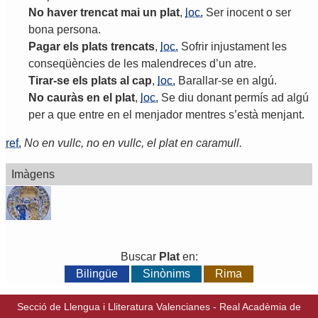
No
haver
trencat
mai
un
plat
,
loc.
Ser
inocent
o
ser
bona
persona
.
Pagar
els
plats
trencats
,
loc.
Sofrir
injustament
les
conseqüències
de
les
malendreces
d
’
un
atre
.
Tirar
-
se
els
plats
al
cap
,
loc.
Barallar
-
se
en
algú
.
No
cauràs
en
el
plat
,
loc.
Se
diu
donant
permís
ad
algú
per
a
que
entre
en
el
menjador
mentres
s
’
està
menjant
.
ref.
No en vullc, no en vullc, el plat en caramull.
Imàgens
Buscar
Plat
en:
Bilingüe
Sinònims
Rima
Secció de Llengua i Lliteratura Valencianes
-
Real Acadèmia de