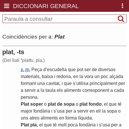
DICCIONARI GENERAL
Coincidències per a:
Plat
plat, -ts
(Del llatí
*plattu
, pla.)
s.
m.
Peça
d
’
escudella
que
pot
ser
de
diversos
materials
,
baixa
i
redona
,
en
la
vora
un
poc
alçada
formant
una
cavitat
,
i
que
s
’
utilisa
principalment
per
a
servir
a
la
taula
els
aliments
corresponent
a
cada
persona
.
Plat
soper
o
plat
de
sopa
o
plat
fondo
,
el
que
té
major
fondària
i
s
’
usa
per
a
servir
en
ell
la
sopa
o
uns
atres
aliments
en
forma
líquida
.
Plat
pla
,
el
que
té
molt
poca
fondària
i
s
’
usa
per
a