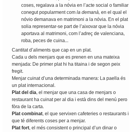
coses
,
regalava
a
la
nóvia
en
l
’
acte
social
o
familiar
conegut
popularment
com
la
demanà
,
en
el
qual
el
nóvio
demanava
en
matrimoni
a
la
nóvia
.
En
el
plat
solia
representar
-
se
part
de
l
’
aixovar
que
la
nóvia
aportava
al
matrimoni
,
com
l
’
adreç
de
valenciana
,
roba
,
peces
de
cuina
...
Cantitat
d
’
aliments
que
cap
en
un
plat
.
Cada
u
dels
menjars
que
es
prenen
en
una
mateixa
menjada
:
De
primer
plat
hi
ha
titaina
i
de
segon
peix
fregit
.
Menjar
cuinat
d
’
una
determinada
manera
:
La
paella
és
un
plat
internacional
.
Plat
del
dia
,
el
menjar
que
una
casa
de
menjars
o
restaurant
ha
cuinat
per
al
dia
i
està
dins
del
menú
pero
fòra
de
la
carta
.
Plat
combinat
,
el
que
servixen
cafeteries
o
restaurants
i
que
té
diferents
coses
per
a
menjar
.
Plat
fort
,
el
més
consistent
o
principal
d
’
un
dinar
o