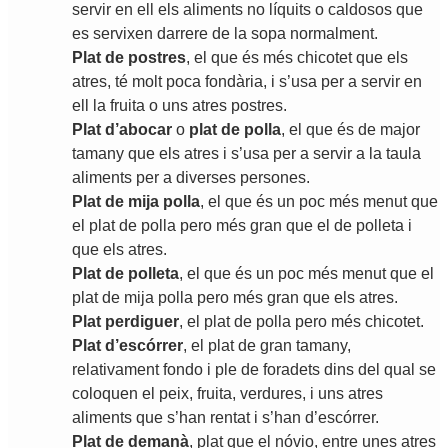
servir
en
ell
els
aliments
no
líquits
o
caldosos
que
es
servixen
darrere
de
la
sopa
normalment
.
Plat
de
postres
,
el
que
és
més
chicotet
que
els
atres
,
té
molt
poca
fondària
,
i
s
’
usa
per
a
servir
en
ell
la
fruita
o
uns
atres
postres
.
Plat
d
’
abocar
o
plat
de
polla
,
el
que
és
de
major
tamany
que
els
atres
i
s
’
usa
per
a
servir
a
la
taula
aliments
per
a
diverses
persones
.
Plat
de
mija
polla
,
el
que
és
un
poc
més
menut
que
el
plat
de
polla
pero
més
gran
que
el
de
polleta
i
que
els
atres
.
Plat
de
polleta
,
el
que
és
un
poc
més
menut
que
el
plat
de
mija
polla
pero
més
gran
que
els
atres
.
Plat
perdiguer
,
el
plat
de
polla
pero
més
chicotet
.
Plat
d
’
escórrer
,
el
plat
de
gran
tamany
,
relativament
fondo
i
ple
de
foradets
dins
del
qual
se
coloquen
el
peix
,
fruita
,
verdures
,
i
uns
atres
aliments
que
s
’
han
rentat
i
s
’
han
d
’
escórrer
.
Plat
de
demanà
,
plat
que
el
nóvio
,
entre
unes
atres