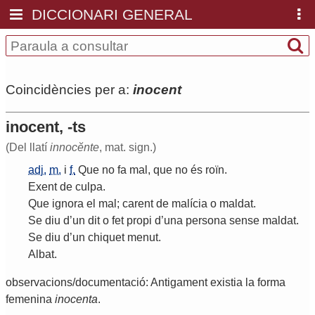
DICCIONARI GENERAL
Coincidències per a:
inocent
inocent, -ts
(Del llatí
innocĕnte
, mat. sign.)
adj.
m.
i
f.
Que
no
fa
mal
,
que
no
és
roïn
.
Exent
de
culpa
.
Que
ignora
el
mal
;
carent
de
malícia
o
maldat
.
Se
diu
d
’
un
dit
o
fet
propi
d
’
una
persona
sense
maldat
.
Se
diu
d
’
un
chiquet
menut
.
Albat
.
observacions/documentació: Antigament existia la forma
femenina
inocenta
.