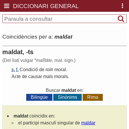
DICCIONARI GENERAL
Coincidències per a:
maldat
maldat, -ts
(Del llatí vulgar
*malĭtāte
, mat. sign.)
s.
f.
Condició
de
roïn
moral
.
Acte
de
causar
mals
morals
.
Buscar
maldat
en:
Bilingüe
Sinònims
Rima
maldat
coincidix en:
el participi masculí singular de
maldar