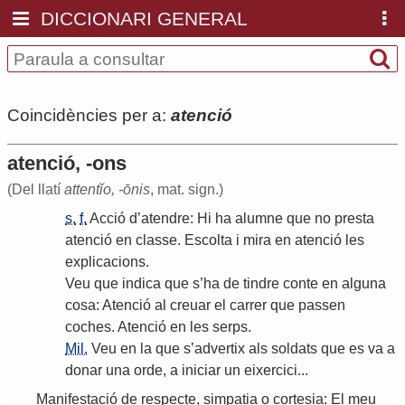
DICCIONARI GENERAL
Coincidències per a:
atenció
atenció, -ons
(Del llatí
attentĭo, -ōnis
, mat. sign.)
s.
f.
Acció
d
’
atendre
:
Hi
ha
alumne
que
no
presta
atenció
en
classe
.
Escolta
i
mira
en
atenció
les
explicacions
.
Veu
que
indica
que
s
’
ha
de
tindre
conte
en
alguna
cosa
:
Atenció
al
creuar
el
carrer
que
passen
coches
.
Atenció
en
les
serps
.
Mil.
Veu
en
la
que
s
’
advertix
als
soldats
que
es
va
a
donar
una
orde
,
a
iniciar
un
eixercici
...
Manifestació
de
respecte
,
simpatia
o
cortesia
:
El
meu