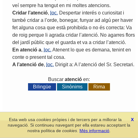
veí
sempre
ha
tengut
en
mi
moltes
atencions
.
Cridar
l
’
atenció
,
loc.
Despertar
interés
o
curiositat
i
també
cridar
a
l
’
orde
,
bonegar
,
funyar
ad
algú
per
haver
fet
alguna
cosa
que
està
prohibida
o
no
és
correcta
:
Va
de
roig
perque
li
agrada
cridar
l
’
atenció
.
No
agarres
flors
del
jardí
públic
que
el
guarda
et
va
a
cridar
l
’
atenció
.
En
atenció
a
,
loc.
Atenent
lo
que
es
demana
,
tenint
en
conte
o
present
tal
cosa
.
A
l
’
atenció
de
,
loc.
Dirigit
a
:
A
l
’
atenció
del
Sr
.
Secretari
.
Buscar
atenció
en:
Bilingüe
Sinònims
Rima
Esta web usa
cookies
pròpies i de tercers per a millorar la
X
navegació. Si continueu navegant per ella estareu acceptant la
Secció de Llengua i Lliteratura Valencianes
-
Real Acadèmia de
nostra política de
cookies
.
Més informació
.
Cultura Valenciana
-
Política de privacitat