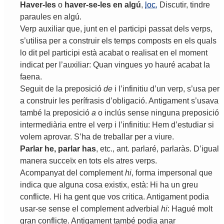
Haver
-
les
o
haver
-
se
-
les
en
algú
,
loc.
Discutir
,
tindre
paraules
en
algú
.
Verp
auxiliar
que
,
junt
en
el
participi
passat
dels
verps
,
s
’
utilisa
per
a
construir
els
temps
composts
en
els
quals
lo
dit
pel
participi
està
acabat
o
realisat
en
el
moment
indicat
per
l
’
auxiliar
:
Quan
vingues
yo
hauré
acabat
la
faena
.
Seguit
de
la
preposició
de
i
l
’
infinitiu
d
’
un
verp
,
s
’
usa
per
a
construir
les
perífrasis
d
’
obligació
.
Antigament
s
’
usava
també
la
preposició
a
o
inclús
sense
ninguna
preposició
intermediària
entre
el
verp
i
l
’
infinitiu
:
Hem
d
’
estudiar
si
volem
aprovar
.
S
’
ha
de
treballar
per
a
viure
.
Parlar
he
,
parlar
has
,
etc
.,
ant
.
parlaré
,
parlaràs
.
D
’
igual
manera
succeïx
en
tots
els
atres
verps
.
Acompanyat
del
complement
hi
,
forma
impersonal
que
indica
que
alguna
cosa
existix
,
està
:
Hi
ha
un
greu
conflicte
.
Hi
ha
gent
que
vos
critica
.
Antigament
podia
usar
-
se
sense
el
complement
adverbial
hi
:
Hagué
molt
gran
conflicte
.
Antigament
també
podia
anar