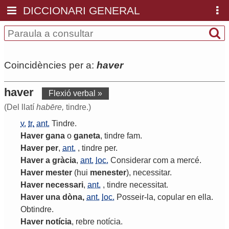
DICCIONARI GENERAL
Coincidències per a:
haver
haver
Flexió verbal »
(Del llatí
habēre,
tindre.)
v.
tr.
ant.
Tindre
.
Haver
gana
o
ganeta
,
tindre
fam
.
Haver
per
,
ant.
,
tindre
per
.
Haver
a
gràcia
,
ant.
loc.
Considerar
com
a
mercé
.
Haver
mester
(
hui
menester
),
necessitar
.
Haver
necessari
,
ant.
,
tindre
necessitat
.
Haver
una
dòna
,
ant.
loc.
Posseir
-
la
,
copular
en
ella
.
Obtindre
.
Haver
notícia
,
rebre
notícia
.