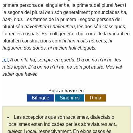
primera persona del singular
he
, la primera del plural
hem
i
la segona del plural
heu
són generalment pronunciades
ha,
ham, hau
. Les formes de la primera i segona persona del
plural són
havem/hem
i
haveu/heu
, les dos són clàssiques,
correctes i usuals. És molt general i hui correcte la variant en
plural en construccions com
hi han molts hòmens, hi
hagueren dos dònes, hi havien huit chiquets.
ref.
A on n’hi ha, sempre en queda. D’a on no n’hi ha, les
rates fugen. D´a on no n’hi ha, no se’n pot traure. Més val
saber que haver.
Buscar
haver
en:
Bilingüe
Sinònims
Rima
Les accepcions que són arcaismes, dialectals o
localismes estan indicades per les abreviatures
ant.
,
dialect.
i
local.
respectivament. En eixos casos és