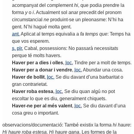
acompanyat
del
complement
hi
,
que
podia
prendre
la
forma
y
o
i
.
Actualment
sol
anar
precedit
del
pronom
circumstancial
ne
produint
-
se
un
pleonasme
:
N
’
hi
ha
gent
.
N
’
hi
hagué
molta
gent
.
ant.
Aplicat
al
temps
equivalia
a
fa
temps
que
:
Temps
ha
que
vos
esperem
.
s.
plr.
Cabal
,
possessions
:
No
passarà
necessitats
perque
té
molts
havers
.
Haver
per
a
dies
i
olles
,
loc.
Tindre
per
a
molt
de
temps
.
Haver
per
a
donar
i
vendre
,
loc.
Abundar
una
cosa
.
Haver
de
bollit
,
loc.
Se
diu
davant
d
’
una
barbaritat
o
gran
contrarietat
.
Haver
roba
estesa
,
loc.
Se
diu
quan
algú
no
pot
escoltar
lo
que
es
diu
,
generalment
chiquets
.
Haver
-
ne
per
al
més
valent
,
loc.
Se
diu
davant
d
’
una
cosa
greu
o
important
.
observacions/documentació: També existix la forma
hi haure
:
Hi haure roba estesa. Hi haure gana
. Les formes de la