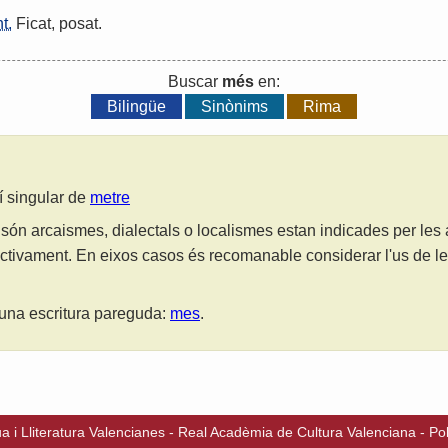
t.
Ficat
,
posat
.
Buscar
més
en:
Bilingüe
Sinònims
Rima
lí singular de
metre
són arcaismes, dialectals o localismes estan indicades per les
ctivament. En eixos casos és recomanable considerar l'us de 
una escritura pareguda:
mes
.
a i Lliteratura Valencianes
-
Real Acadèmia de Cultura Valenciana
-
Pol