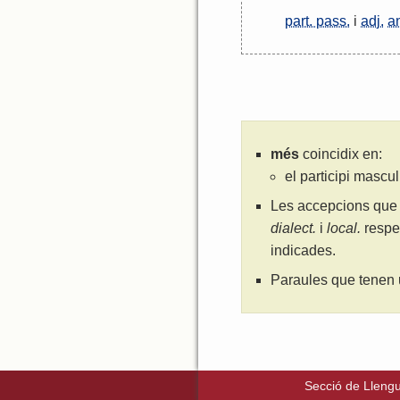
part. pass.
i
adj.
an
més
coincidix en:
el participi mascu
Les accepcions que 
dialect.
i
local.
respe
indicades.
Paraules que tenen 
Secció de Llengu