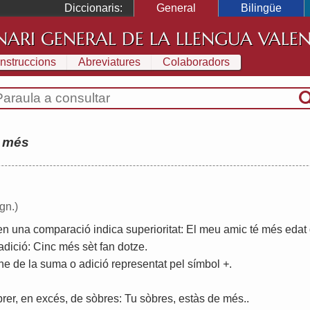
Diccionaris:
General
Bilingüe
NARI GENERAL DE LA LLENGUA VALE
Instruccions
Abreviatures
Colaboradors
:
més
ign.)
en
una
comparació
indica
superioritat
:
El
meu
amic
té
més
edat
adició
:
Cinc
més
sèt
fan
dotze
.
ne
de
la
suma
o
adició
representat
pel
símbol
+
.
rer
,
en
excés
,
de
sòbres
:
Tu
sòbres
,
estàs
de
més
..