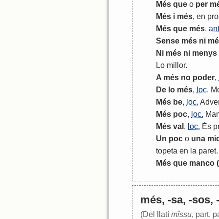
Més
que
o
per
m
Més
i
més
,
en
pro
Més
que
més
,
ant
Sense
més
ni
mé
Ni
més
ni
menys
Lo
millor
.
A
més
no
poder
,
De
lo
més
,
loc.
Mo
Més
be
,
loc.
Adver
Més
poc
,
loc.
Ma
Més
val
,
loc.
És
p
Un
poc
o
una
mi
topeta
en
la
paret
.
Més
que
manco
(
més, -sa, -sos, 
(Del llatí
mĭssu
, part. 