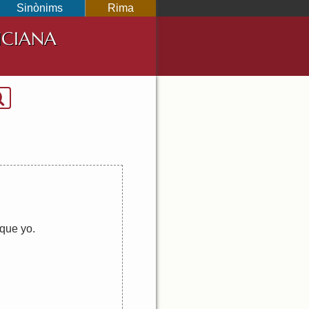
Sinònims
Rima
NCIANA
que
yo
.