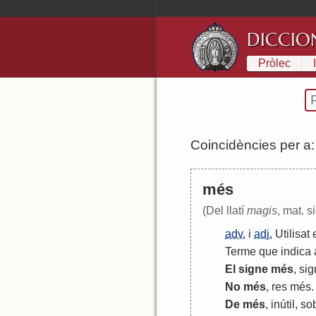
DICCIO
Pròlec
Coincidències per a
més
(Del llatí
magis
, mat. s
adv.
i
adj.
Utilisat
Terme
que
indica
El
signe
més
,
sig
No
més
,
res
més
.
De
més
,
inútil
,
sob