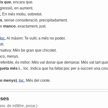
és
que
,
encara
que
.
gressió
,
en
aument
.
.
En
més
motiu
,
sobretot
.
s
,
sense
consideració
,
precipitadament
.
o
manco
,
exactament
,
just
.
loc.
Al
màxim
:
Te
vullc
a
més
no
poder
.
lt
.
sativa
:
Més
be
gran
que
chicotet
.
nco
,
menys
.
referible
,
és
millor
:
Més
val
donar
que
demanar
.
Més
val
tart
que
queta
més
i
...
loc
.
Indica
que
ha
faltat
poc
per
a
succeir
una
cos
o
menys
)
,
loc.
Més
del
conte
.
-ses
pass. de
mĭttĕre
, posar.)