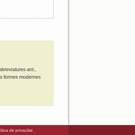
 abreviatures
ant.
,
les formes modernes
ítica de privacitat