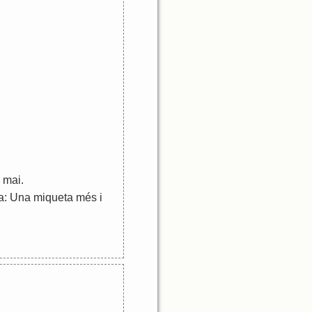
mai
.
a
:
Una
miqueta
més
i