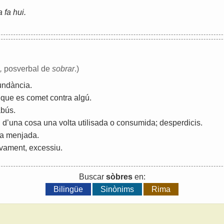
a fa hui.
,
posverbal de
sobrar
.)
undància
.
que
es
comet
contra
algú
.
abús
.
n
d
’
una
cosa
una
volta
utilisada
o
consumida
;
desperdicis
.
a
menjada
.
ivament
,
excessiu
.
Buscar
sòbres
en:
Bilingüe
Sinònims
Rima
: