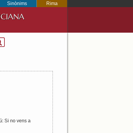
Sinònims
Rima
NCIANA
ú
:
Si
no
vens
a