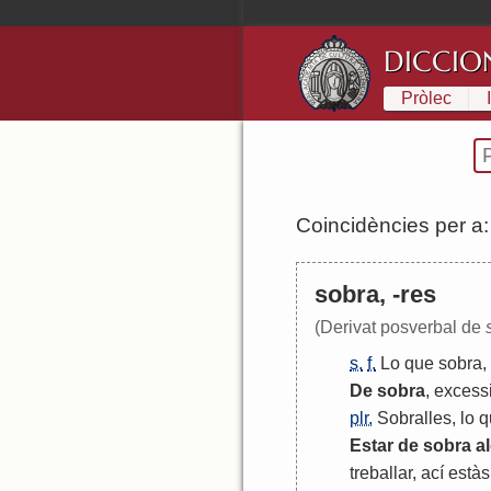
DICCIO
Pròlec
Coincidències per a
sobra, -res
(Derivat posverbal de
s.
f.
Lo
que
sobra
,
De
sobra
,
excess
plr.
Sobralles
,
lo
q
Estar
de
sobra
a
treballar
,
ací
estàs