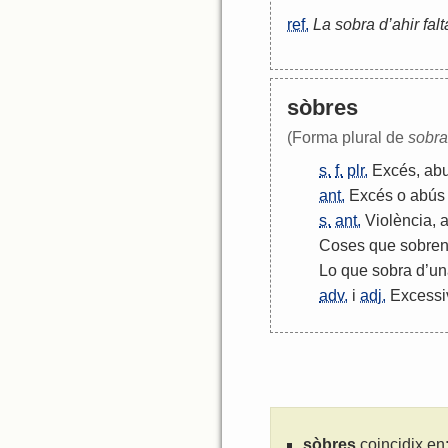
ref.
La sobra d’ahir falt
sòbres
(Forma plural de
sobra
s.
f.
plr.
Excés
,
ab
ant.
Excés
o
abús
s.
ant.
Violència
,
Coses
que
sobre
Lo
que
sobra
d
’
un
adv.
i
adj.
Excess
sòbres
coincidix en