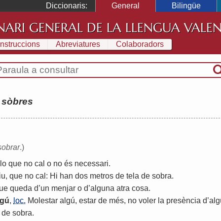
Diccionaris:
General
Bilingüe
NARI GENERAL DE LA LLENGUA VALE
Instruccions
Abreviatures
Colaboradors
:
sòbres
sobrar
.)
lo
que
no
cal
o
no
és
necessari
.
iu
,
que
no
cal
:
Hi
han
dos
metros
de
tela
de
sobra
.
ue
queda
d
’
un
menjar
o
d
’
alguna
atra
cosa
.
lgú
,
loc.
Molestar
algú
,
estar
de
més
,
no
voler
la
presència
d
’
alg
de
sobra
.