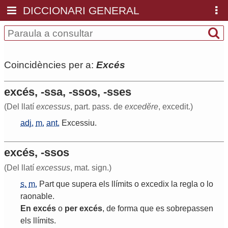
DICCIONARI GENERAL
Coincidències per a:
Excés
excés, -ssa, -ssos, -sses
(Del llatí
excessus
, part. pass. de
excedĕre
, excedit.)
adj.
m.
ant.
Excessiu
.
excés, -ssos
(Del llatí
excessus
, mat. sign.)
s.
m.
Part
que
supera
els
llímits
o
excedix
la
regla
o
lo
raonable
.
En
excés
o
per
excés
,
de
forma
que
es
sobrepassen
els
llímits
.