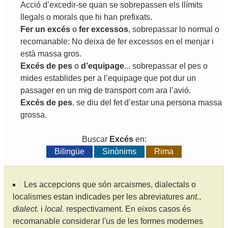
Acció
d
’
excedir
-
se
quan
se
sobrepassen
els
llímits
llegals
o
morals
que
hi
han
prefixats
.
Fer
un
excés
o
fer
excessos
,
sobrepassar
lo
normal
o
recomanable
:
No
deixa
de
fer
excessos
en
el
menjar
i
està
massa
gros
.
Excés
de
pes
o
d
’
equipage
...
sobrepassar
el
pes
o
mides
establides
per
a
l
’
equipage
que
pot
dur
un
passager
en
un
mig
de
transport
com
ara
l
’
avió
.
Excés
de
pes
,
se
diu
del
fet
d
’
estar
una
persona
massa
grossa
.
Buscar
Excés
en:
Bilingüe
Sinònims
Rima
Les accepcions que són arcaismes, dialectals o
localismes estan indicades per les abreviatures
ant.
,
dialect.
i
local.
respectivament. En eixos casos és
recomanable considerar l'us de les formes modernes