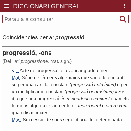
DICCIONARI GENERAL
Coincidències per a:
progressió
progressió, -ons
(Del llatí
progressione
, mat. sign.)
s.
f.
Acte
de
progressar
,
d
’
alvançar
gradualment
.
Mat.
Série
de
térmens
algebraics
que
van
diferenciant
-
se
per
una
cantitat
constant
(
progressió
aritmètica
)
o
per
un
multiplicador
constant
(
progressió
geomètrica
)
//
Se
diu
que
una
progressió
és
ascendent
o
creixent
quan
els
térmens
algebraics
aumenten
i
descendent
o
decreixent
quan
disminuixen
.
Mús.
Successió
de
sons
seguint
una
llei
determinada
.