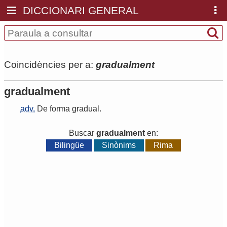
DICCIONARI GENERAL
Coincidències per a:
gradualment
gradualment
adv.
De
forma
gradual
.
Buscar
gradualment
en:
Bilingüe
Sinònims
Rima