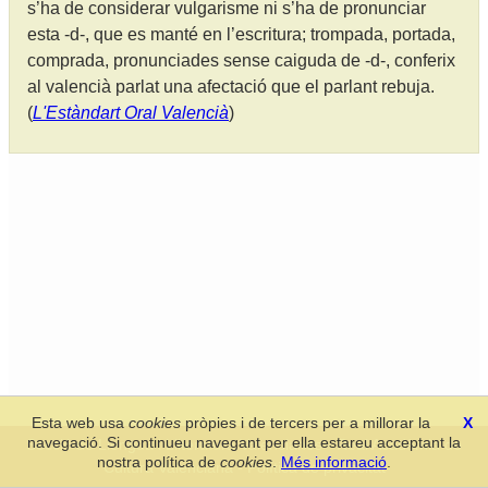
s’ha de considerar vulgarisme ni s’ha de pronunciar
esta -d-, que es manté en l’escritura; trompada, portada,
comprada, pronunciades sense caiguda de -d-, conferix
al valencià parlat una afectació que el parlant rebuja.
(
L'Estàndart Oral Valencià
)
Esta web usa
cookies
pròpies i de tercers per a millorar la
X
navegació. Si continueu navegant per ella estareu acceptant la
Secció de Llengua i Lliteratura Valencianes
-
Real Acadèmia de
nostra política de
cookies
.
Més informació
.
Cultura Valenciana
-
Política de privacitat