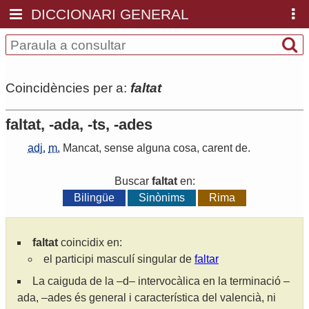
DICCIONARI GENERAL
Coincidències per a:
faltat
faltat, -ada, -ts, -ades
adj.
m.
Mancat
,
sense
alguna
cosa
,
carent
de
.
Buscar
faltat
en:
Bilingüe
Sinònims
Rima
faltat
coincidix en:
el participi masculí singular de
faltar
La caiguda de la –d– intervocàlica en la terminació –
ada, –ades és general i característica del valencià, ni