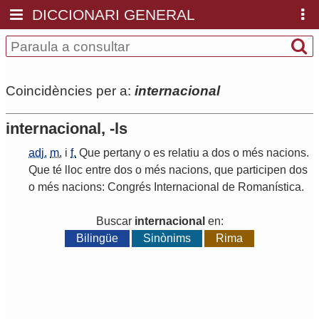
DICCIONARI GENERAL
Coincidències per a:
internacional
internacional, -ls
adj.
m.
i
f.
Que
pertany
o
es
relatiu
a
dos
o
més
nacions
.
Que
té
lloc
entre
dos
o
més
nacions
,
que
participen
dos
o
més
nacions
:
Congrés
Internacional
de
Romanística
.
Buscar
internacional
en:
Bilingüe
Sinònims
Rima