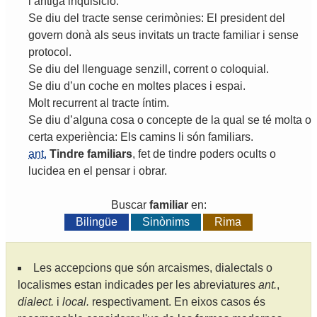
l
’
antiga
inquisició
.
Se
diu
del
tracte
sense
cerimònies
:
El
president
del
govern
donà
als
seus
invitats
un
tracte
familiar
i
sense
protocol
.
Se
diu
del
llenguage
senzill
,
corrent
o
coloquial
.
Se
diu
d
’
un
coche
en
moltes
places
i
espai
.
Molt
recurrent
al
tracte
íntim
.
Se
diu
d
’
alguna
cosa
o
concepte
de
la
qual
se
té
molta
o
certa
experiència
:
Els
camins
li
són
familiars
.
ant.
Tindre
familiars
,
fet
de
tindre
poders
ocults
o
lucidea
en
el
pensar
i
obrar
.
Buscar
familiar
en:
Bilingüe
Sinònims
Rima
Les accepcions que són arcaismes, dialectals o
localismes estan indicades per les abreviatures
ant.
,
dialect.
i
local.
respectivament. En eixos casos és