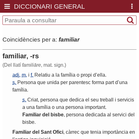
DICCIONARI GENERAL
Coincidències per a:
familiar
familiar, -rs
(Del llatí
familiāre
, mat. sign.)
adj.
m.
i
f.
Relatiu
a
la
família
o
propi
d
’
ella
.
s.
Persona
que
unida
per
parentesc
forma
part
d
’
una
família
.
s.
Criat
,
persona
que
dedica
el
seu
treball
i
servicis
a
una
família
o
una
persona
important
.
Familiar
del
bisbe
,
persona
dedicada
al
servici
del
bisbe
.
Familiar
del
Sant
Ofici
,
càrrec
que
tenia
importància
en