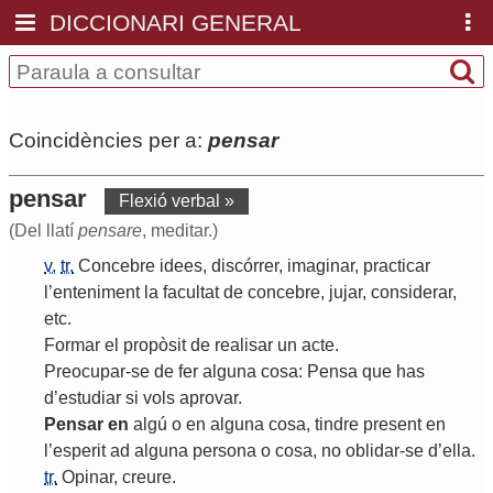
DICCIONARI GENERAL
Coincidències per a:
pensar
pensar
Flexió verbal »
(Del llatí
pensare
, meditar.)
v.
tr.
Concebre
idees
,
discórrer
,
imaginar
,
practicar
l
’
enteniment
la
facultat
de
concebre
,
jujar
,
considerar
,
etc
.
Formar
el
propòsit
de
realisar
un
acte
.
Preocupar
-
se
de
fer
alguna
cosa
:
Pensa
que
has
d
’
estudiar
si
vols
aprovar
.
Pensar
en
algú
o
en
alguna
cosa
,
tindre
present
en
l
’
esperit
ad
alguna
persona
o
cosa
,
no
oblidar
-
se
d
’
ella
.
tr.
Opinar
,
creure
.