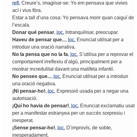
refl.
Creure
’
s
,
imaginar
-
se
:
Yo
em
pensava
que
vivies
ací
i
vius
fòra
.
Estar
a
tall
d
’
una
cosa
:
Yo
pensava
morir
quan
caiguí
de
l
’
escala
.
Donar
qué
pensar
,
loc.
Intranquilisar
,
preocupar
.
Haveu
de
pensar
que
...
,
loc.
Enunciat
utilisat
per
a
introduir
una
oració
narrativa
.
No
la
pensa
que
no
la
fa
,
loc.
S
’
utilisa
per
a
reprovar
el
comportament
irreflexiu
d
’
algú
,
principalment
per
a
mostrar
incredulitat
davant
una
malifeta
infantil
.
No
penses
que
...
,
loc.
Enunciat
utilisat
per
a
introduir
una
oració
negativa
.
¡
Ni
pensar
-
ho
!
,
loc.
Expressió
usada
per
a
negar
una
autorisació
.
¡
Quí
ho
havia
de
pensar
!
,
loc.
Enunciat
exclamatiu
usat
per
a
manifestar
estranyea
per
un
succés
sorpresiu
i
inesperat
.
¡
Sense
pensar
-
ho
!
,
loc.
D
’
improvís
,
de
sobte
,
inesperadament
.