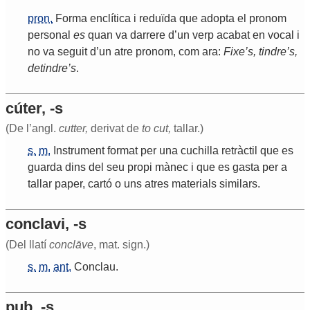
pron.
Forma
enclítica
i
reduïda
que
adopta
el
pronom
personal
es
quan
va
darrere
d
’
un
verp
acabat
en
vocal
i
no
va
seguit
d
’
un
atre
pronom
,
com
ara
:
Fixe
’
s
,
tindre
’
s
,
detindre
’
s
.
cúter, -s
(De l’angl.
cutter,
derivat de
to cut,
tallar.)
s.
m.
Instrument
format
per
una
cuchilla
retràctil
que
es
guarda
dins
del
seu
propi
mànec
i
que
es
gasta
per
a
tallar
paper
,
cartó
o
uns
atres
materials
similars
.
conclavi, -s
(Del llatí
conclāve
, mat. sign.)
s.
m.
ant.
Conclau
.
pub, -s