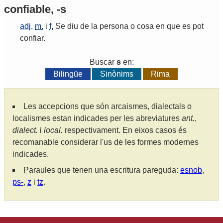
confiable, -s
adj.
m.
i
f.
Se
diu
de
la
persona
o
cosa
en
que
es
pot
confiar
.
Buscar
s
en:
Bilingüe
Sinònims
Rima
Les accepcions que són arcaismes, dialectals o
localismes estan indicades per les abreviatures
ant.
,
dialect.
i
local.
respectivament. En eixos casos és
recomanable considerar l'us de les formes modernes
indicades.
Paraules que tenen una escritura pareguda:
esnob
,
ps-
,
z
i
tz
.