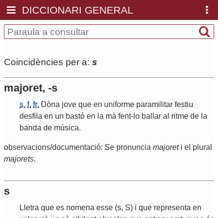
DICCIONARI GENERAL
Coincidències per a:
s
majoret, -s
s.
f.
fr.
Dòna
jove
que
en
uniforme
paramilitar
festiu
desfila
en
un
bastó
en
la
mà
fent
-
lo
ballar
al
ritme
de
la
banda
de
música
.
observacions/documentació: Se pronuncia
majoret
i el plural
majorets
.
s
Lletra
que
es
nomena
esse
(
s
,
S
)
i
que
representa
en