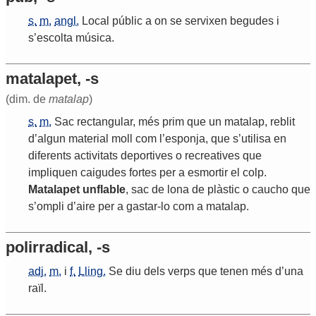
s.
m.
angl.
Local
públic
a
on
se
servixen
begudes
i
s
’
escolta
música
.
matalapet, -s
(dim. de
matalap
)
s.
m.
Sac
rectangular
,
més
prim
que
un
matalap
,
reblit
d
’
algun
material
moll
com
l
’
esponja
,
que
s
’
utilisa
en
diferents
activitats
deportives
o
recreatives
que
impliquen
caigudes
fortes
per
a
esmortir
el
colp
.
Matalapet
unflable
,
sac
de
lona
de
plàstic
o
caucho
que
s
’
ompli
d
’
aire
per
a
gastar
-
lo
com
a
matalap
.
polirradical, -s
adj.
m.
i
f.
Lling.
Se
diu
dels
verps
que
tenen
més
d
’
una
raïl
.