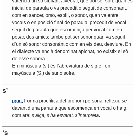
valencià
un
sò
sibilant
alveolar
,
que
pot
ser
sort
,
quan
és
inicial
de
paraula
o
va
precedit
o
seguit
de
consonant
,
com
en
sancer
,
orso
,
espill
,
o
sonor
,
quan
va
entre
vocals
o
en
posició
final
de
paraula
,
precedit
de
vocal
i
seguit
de
paraula
que
escomença
per
vocal
com
en
posar
,
dos
amics
;
també
pot
ser
sonor
quan
va
seguit
d
’
un
sò
sonor
consonàntic
com
en
els
deu
,
desviure
.
En
el
dialecte
valencià
denominat
apichat
,
no
existix
el
sò
de
esse
sonora
.
En
minúscula
(
s
.)
és
l
’
abreviatura
de
sigle
i
en
mayúscula
(
S
.)
de
sur
o
sofre
.
s’
pron.
Forma
proclítica
del
pronom
personal
reflexiu
se
davant
d
’
una
paraula
que
escomença
en
vocal
o
haig
,
com
ara
:
s
’
alça
,
s
’
ha
esvarat
,
s
’
interpreta
.
‘s