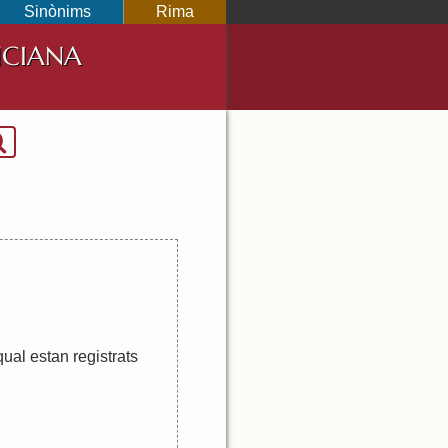
Sinònims
Rima
NCIANA
qual
estan
registrats