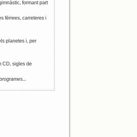
gimnàstic
,
formant
part
es
férrees
,
carreteres
i
els
planetes
i
,
per
m
CD
,
sigles
de
programes
...