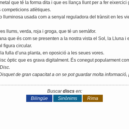
metal
que
té
la
forma
dita
i
que
es
llança
llunt
per
a
fer
eixercici
s
competicions
atlètiques
.
o
lluminosa
usada
com
a
senyal
reguladora
del
trànsit
en
les
vi
res
llums
,
verda
,
roja
i
groga
,
que
té
un
semàfor
.
ana
que
és
com
se
presenten
a
la
nostra
vista
el
Sol
,
la
Lluna
i
ol
figura
circular
.
la
fulla
d
’
una
planta
,
en
oposició
a
les
seues
vores
.
isc
òptic
que
es
grava
digitalment
.
És
conegut
popularment
co
Disc
.
Disquet
de
gran
capacitat
a
on
se
pot
guardar
molta
informació
,
Buscar
discs
en:
Bilingüe
Sinònims
Rima