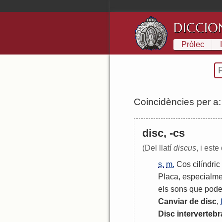
DICCIO
Pròlec
Coincidències per a
disc, -cs
(Del llatí
discus
, i este
s.
m.
Cos
cilíndric
Placa
,
especialme
els
sons
que
pod
Canviar
de
disc
,
Disc
intervertebr