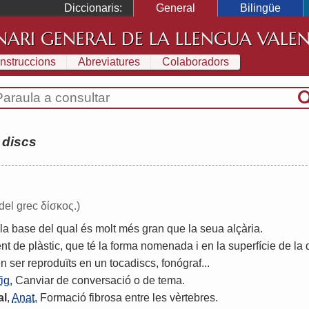
Diccionaris:
General
Bilingüe
NARI GENERAL DE LA LLENGUA VALE
Instruccions
Abreviatures
Colaboradors
:
discs
 del grec δίσκος.)
la
base
del
qual
és
molt
més
gran
que
la
seua
alçària
.
nt
de
plàstic
,
que
té
la
forma
nomenada
i
en
la
superfície
de
la
en
ser
reproduïts
en
un
tocadiscs
,
fonógraf
...
fig.
Canviar
de
conversació
o
de
tema
.
al
,
Anat.
Formació
fibrosa
entre
les
vèrtebres
.