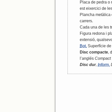
Placa
de
pedra
o
est
eixercici
de
le
Plancha
metàlica
carrers
.
Cada
una
de
les
t
Figura
redona
i
pl
extensió
,
qualsev
Bot.
Superfície
de
Disc
compacte
,
d
l
’
anglés
Compact
Disc
dur
,
Inform.