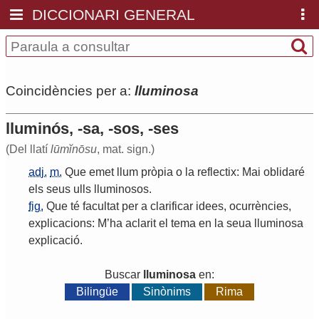
DICCIONARI GENERAL
Coincidències per a:
lluminosa
lluminós, -sa, -sos, -ses
(Del llatí
lūmĭnōsu
, mat. sign.)
adj.
m.
Que
emet
llum
pròpia
o
la
reflectix
:
Mai
oblidaré
els
seus
ulls
lluminosos
.
fig.
Que
té
facultat
per
a
clarificar
idees
,
ocurrències
,
explicacions
:
M
’
ha
aclarit
el
tema
en
la
seua
lluminosa
explicació
.
Buscar
lluminosa
en:
Bilingüe
Sinònims
Rima