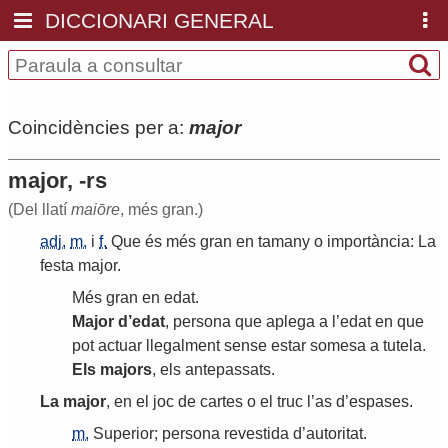
DICCIONARI GENERAL
Coincidències per a:
major
major, -rs
(Del llatí
maiōre
, més gran.)
adj.
m.
i
f.
Que
és
més
gran
en
tamany
o
importància
:
La
festa
major
.
Més
gran
en
edat
.
Major
d
’
edat
,
persona
que
aplega
a
l
’
edat
en
que
pot
actuar
llegalment
sense
estar
somesa
a
tutela
.
Els
majors
,
els
antepassats
.
La
major
,
en
el
joc
de
cartes
o
el
truc
l
’
as
d
’
espases
.
m.
Superior
;
persona
revestida
d
’
autoritat
.