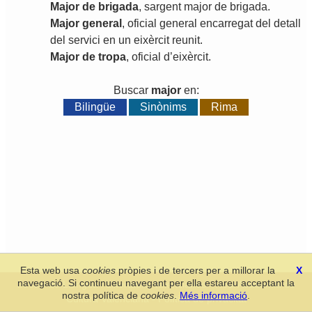
Major
de
brigada
,
sargent
major
de
brigada
.
Major
general
,
oficial
general
encarregat
del
detall
del
servici
en
un
eixèrcit
reunit
.
Major
de
tropa
,
oficial
d
’
eixèrcit
.
Buscar
major
en:
Bilingüe
Sinònims
Rima
Esta web usa
cookies
pròpies i de tercers per a millorar la
X
navegació. Si continueu navegant per ella estareu acceptant la
Secció de Llengua i Lliteratura Valencianes
-
Real Acadèmia de
nostra política de
cookies
.
Més informació
.
Cultura Valenciana
-
Política de privacitat