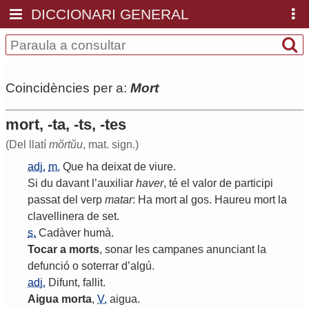
DICCIONARI GENERAL
Coincidències per a:
Mort
mort, -ta, -ts, -tes
(Del llatí
mŏrtŭu
, mat. sign.)
adj.
m.
Que
ha
deixat
de
viure
.
Si
du
davant
l
’
auxiliar
haver
,
té
el
valor
de
participi
passat
del
verp
matar
:
Ha
mort
al
gos
.
Haureu
mort
la
clavellinera
de
set
.
s.
Cadàver
humà
.
Tocar
a
morts
,
sonar
les
campanes
anunciant
la
defunció
o
soterrar
d
’
algú
.
adj.
Difunt
,
fallit
.
Aigua
morta
,
V.
aigua
.