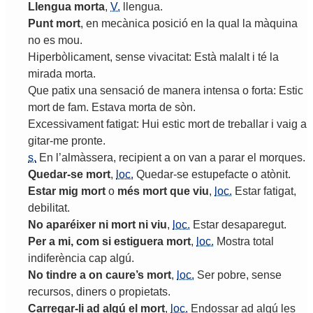
Llengua
morta
,
V.
llengua
.
Punt
mort
,
en
mecànica
posició
en
la
qual
la
màquina
no
es
mou
.
Hiperbòlicament
,
sense
vivacitat
:
Està
malalt
i
té
la
mirada
morta
.
Que
patix
una
sensació
de
manera
intensa
o
forta
:
Estic
mort
de
fam
.
Estava
morta
de
sòn
.
Excessivament
fatigat
:
Hui
estic
mort
de
treballar
i
vaig
a
gitar
-
me
pronte
.
s.
En
l
’
almàssera
,
recipient
a
on
van
a
parar
el
morques
.
Quedar
-
se
mort
,
loc.
Quedar
-
se
estupefacte
o
atònit
.
Estar
mig
mort
o
més
mort
que
viu
,
loc.
Estar
fatigat
,
debilitat
.
No
aparéixer
ni
mort
ni
viu
,
loc.
Estar
desaparegut
.
Per
a
mi
,
com
si
estiguera
mort
,
loc.
Mostra
total
indiferència
cap
algú
.
No
tindre
a
on
caure
’
s
mort
,
loc.
Ser
pobre
,
sense
recursos
,
diners
o
propietats
.
Carregar
-
li
ad
algú
el
mort
,
loc.
Endossar
ad
algú
les