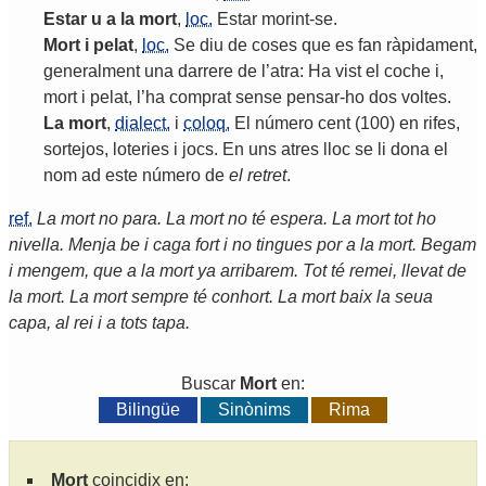
Estar
u
a
la
mort
,
loc.
Estar
morint
-
se
.
Mort
i
pelat
,
loc.
Se
diu
de
coses
que
es
fan
ràpidament
,
generalment
una
darrere
de
l
’
atra
:
Ha
vist
el
coche
i
,
mort
i
pelat
,
l
’
ha
comprat
sense
pensar
-
ho
dos
voltes
.
La
mort
,
dialect.
i
coloq.
El
número
cent
(100)
en
rifes
,
sortejos
,
loteries
i
jocs
.
En
uns
atres
lloc
se
li
dona
el
nom
ad
este
número
de
el
retret
.
ref.
La mort no para. La mort no té espera. La mort tot ho
nivella. Menja be i caga fort i no tingues por a la mort. Begam
i mengem, que a la mort ya arribarem. Tot té remei, llevat de
la mort. La mort sempre té conhort. La mort baix la seua
capa, al rei i a tots tapa.
Buscar
Mort
en:
Bilingüe
Sinònims
Rima
Mort
coincidix en: