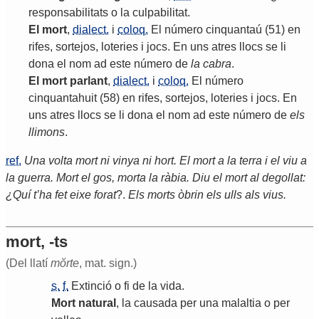
responsabilitats
o
la
culpabilitat
.
El
mort
,
dialect.
i
coloq.
El
número
cinquantaú
(51)
en
rifes
,
sortejos
,
loteries
i
jocs
.
En
uns
atres
llocs
se
li
dona
el
nom
ad
este
número
de
la
cabra
.
El
mort
parlant
,
dialect.
i
coloq.
El
número
cinquantahuit
(58)
en
rifes
,
sortejos
,
loteries
i
jocs
.
En
uns
atres
llocs
se
li
dona
el
nom
ad
este
número
de
els
llimons
.
ref.
Una volta mort ni vinya ni hort. El mort a la terra i el viu a
la guerra. Mort el gos, morta la ràbia. Diu el mort al degollat:
¿Quí t’ha fet eixe forat
?.
Els morts òbrin els ulls als vius.
mort, -ts
(Del llatí
mŏrte
, mat. sign.)
s.
f.
Extinció
o
fi
de
la
vida
.
Mort
natural
,
la
causada
per
una
malaltia
o
per