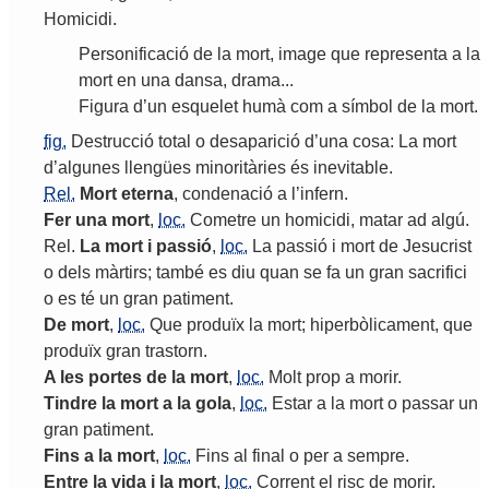
Homicidi
.
Personificació
de
la
mort
,
image
que
representa
a
la
mort
en
una
dansa
,
drama
...
Figura
d
’
un
esquelet
humà
com
a
símbol
de
la
mort
.
fig.
Destrucció
total
o
desaparició
d
’
una
cosa
:
La
mort
d
’
algunes
llengües
minoritàries
és
inevitable
.
Rel.
Mort
eterna
,
condenació
a
l
’
infern
.
Fer
una
mort
,
loc.
Cometre
un
homicidi
,
matar
ad
algú
.
Rel
.
La
mort
i
passió
,
loc.
La
passió
i
mort
de
Jesucrist
o
dels
màrtirs
;
també
es
diu
quan
se
fa
un
gran
sacrifici
o
es
té
un
gran
patiment
.
De
mort
,
loc.
Que
produïx
la
mort
;
hiperbòlicament
,
que
produïx
gran
trastorn
.
A
les
portes
de
la
mort
,
loc.
Molt
prop
a
morir
.
Tindre
la
mort
a
la
gola
,
loc.
Estar
a
la
mort
o
passar
un
gran
patiment
.
Fins
a
la
mort
,
loc.
Fins
al
final
o
per
a
sempre
.
Entre
la
vida
i
la
mort
,
loc.
Corrent
el
risc
de
morir
.