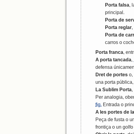
Porta
falsa
,
l
principal
.
Porta
de
serv
Porta
reglar
,
Porta
de
car
carros
o
coch
Porta
franca
,
ent
A
porta
tancada
,
defensa
únicamen
Dret
de
portes
o
,
una
porta
pública
La
Sublim
Porta
,
Per
analogia
,
ober
fig.
Entrada
o
prin
A
les
portes
de
l
Peça
de
fusta
o
u
frontiça
o
un
golfo