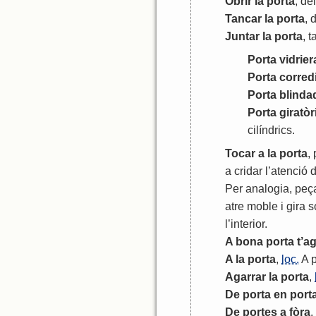
Obrir
la
porta
,
dei
Tancar
la
porta
,
d
Juntar
la
porta
,
t
Porta
vidrier
Porta
corred
Porta
blinda
Porta
giratòr
cilíndrics
.
Tocar
a
la
porta
,
a
cridar
l
’
atenció
d
Per
analogia
,
peç
atre
moble
i
gira
s
l
’
interior
.
A
bona
porta
t
’
ag
A
la
porta
,
loc.
A
Agarrar
la
porta
,
De
porta
en
port
De
portes
a
fòra
,