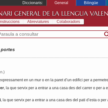
Diccionaris:
General
Bilingüe
NARI GENERAL DE LA LLENGUA VALE
Instruccions
Abreviatures
Colaboradors
:
portes
gn.)
expressament
en
un
mur
o
en
la
paret
d
’
un
edifici
per
a
permetr
rer
,
la
que
servix
per
a
entrar
a
una
casa
des
del
carrer
o
per
a
e
i
,
la
que
servix
per
a
entrar
a
una
casa
des
del
pati
d
’
esta
o
per