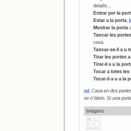
detalls
…
Entrar
per
la
port
Estar
a
la
porta
,
l
Mostrar
la
porta
Tancar
les
porte
cosa
.
Tancar
-
se
-
li
a
u
t
Tirar
les
portes
a
Tirar
-
li
a
u
la
port
Tocar
a
totes
les
Tocar
-
li
a
u
a
la
p
ref.
Casa en dos portes
se n’òbrin. Si una port
Imàgens