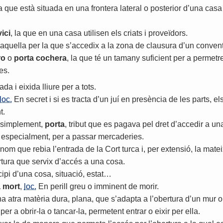
a
que
està
situada
en
una
frontera
lateral
o
posterior
d
’
una
casa
ici
,
la
que
en
una
casa
utilisen
els
criats
i
proveïdors
.
aquella
per
la
que
s
’
accedix
a
la
zona
de
clausura
d
’
un
conven
ro
o
porta
cochera
,
la
que
té
un
tamany
suficient
per
a
permetr
es
.
rada
i
eixida
lliure
per
a
tots
.
loc.
En
secret
i
si
es
tracta
d
’
un
juí
en
presència
de
les
parts
,
el
t
.
simplement
,
porta
,
tribut
que
es
pagava
pel
dret
d
’
accedir
a
un
,
especialment
,
per
a
passar
mercaderies
.
nom
que
rebia
l
’
entrada
de
la
Cort
turca
i
,
per
extensió
,
la
matei
tura
que
servix
d
’
accés
a
una
cosa
.
cipi
d
’
una
cosa
,
situació
,
estat
…
a
mort
,
loc.
En
perill
greu
o
imminent
de
morir
.
na
atra
matèria
dura
,
plana
,
que
s
’
adapta
a
l
’
obertura
d
’
un
mur
o
per
a
obrir
-
la
o
tancar
-
la
,
permetent
entrar
o
eixir
per
ella
.