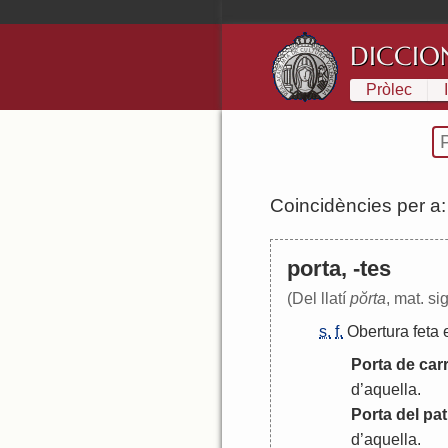
DICCIO
Pròlec
Coincidències per a
porta, -tes
(Del llatí
pŏrta
, mat. si
s.
f.
Obertura
feta
Porta
de
car
d
’
aquella
.
Porta
del
pat
d
’
aquella
.