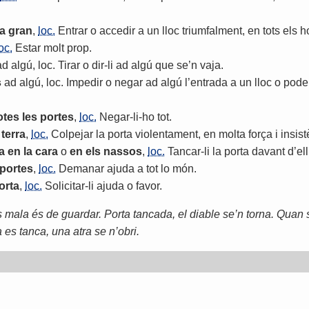
a
gran
,
loc.
Entrar
o
accedir
a
un
lloc
triumfalment
,
en
tots
els
h
oc.
Estar
molt
prop
.
ad
algú
,
loc
.
Tirar
o
dir
-
li
ad
algú
que
se
’
n
vaja
.
s
ad
algú
,
loc
.
Impedir
o
negar
ad
algú
l
’
entrada
a
un
lloc
o
pode
otes
les
portes
,
loc.
Negar
-
li
-
ho
tot
.
terra
,
loc.
Colpejar
la
porta
violentament
,
en
molta
força
i
insis
a
en
la
cara
o
en
els
nassos
,
loc.
Tancar
-
li
la
porta
davant
d
’
ell
portes
,
loc.
Demanar
ajuda
a
tot
lo
món
.
orta
,
loc.
Solicitar
-
li
ajuda
o
favor
.
 mala és de guardar. Porta tancada, el diable se’n torna. Quan 
a es tanca, una atra se n’obri.