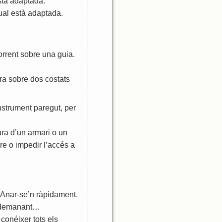
stà
adaptada
.
ual
està
adaptada
.
orrent
sobre
una
guia
.
ra
sobre
dos
costats
nstrument
paregut
,
per
ura
d
’
un
armari
o
un
ure
o
impedir
l
’
accés
a
Anar
-
se
’
n
ràpidament
.
demanant
…
conéixer
tots
els