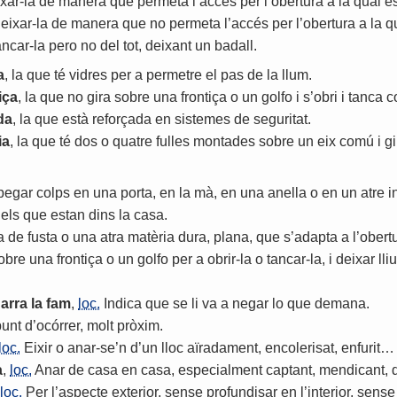
xar
-
la
de
manera
que
permeta
l
’
accés
per
l
’
obertura
a
la
qual
e
eixar
-
la
de
manera
que
no
permeta
l
’
accés
per
l
’
obertura
a
la
q
ancar
-
la
pero
no
del
tot
,
deixant
un
badall
.
a
,
la
que
té
vidres
per
a
permetre
el
pas
de
la
llum
.
iça
,
la
que
no
gira
sobre
una
frontiça
o
un
golfo
i
s
’
obri
i
tanca
c
da
,
la
que
està
reforçada
en
sistemes
de
seguritat
.
ia
,
la
que
té
dos
o
quatre
fulles
montades
sobre
un
eix
comú
i
gi
pegar
colps
en
una
porta
,
en
la
mà
,
en
una
anella
o
en
un
atre
i
els
que
estan
dins
la
casa
.
a
de
fusta
o
una
atra
matèria
dura
,
plana
,
que
s
’
adapta
a
l
’
obert
obre
una
frontiça
o
un
golfo
per
a
obrir
-
la
o
tancar
-
la
,
i
deixar
lli
arra
la
fam
,
loc.
Indica
que
se
li
va
a
negar
lo
que
demana
.
punt
d
’
ocórrer
,
molt
pròxim
.
loc.
Eixir
o
anar
-
se
’
n
d
’
un
lloc
aïradament
,
encolerisat
,
enfurit
…
a
,
loc.
Anar
de
casa
en
casa
,
especialment
captant
,
mendicant
,
loc.
Per
l
’
aspecte
exterior
,
sense
profundisar
en
l
’
interior
,
sense