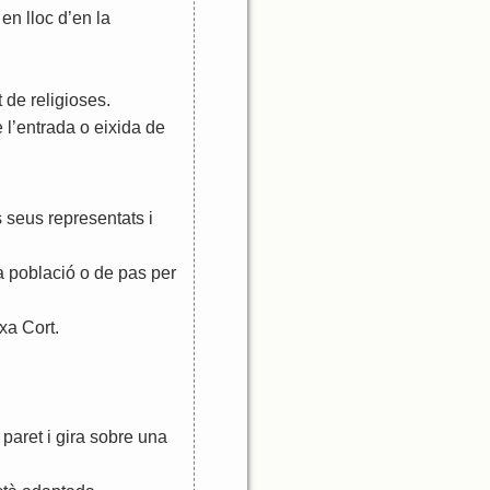
en
lloc
d
’
en
la
t
de
religioses
.
e
l
’
entrada
o
eixida
de
s
seus
representats
i
a
població
o
de
pas
per
xa
Cort
.
paret
i
gira
sobre
una