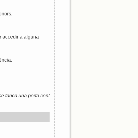
onors
.
r
accedir
a
alguna
tència
.
.
se tanca una porta cent