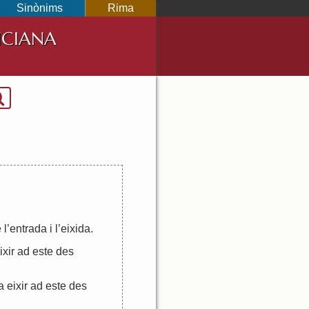
Sinònims
Rima
NCIANA
e
l
’
entrada
i
l
’
eixida
.
ixir
ad
este
des
a
eixir
ad
este
des