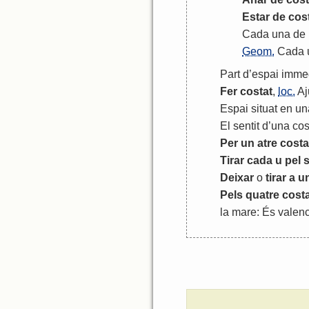
Estar
de
cos
Cada
una
de
Geom.
Cada
Part
d
’
espai
imme
Fer
costat
,
loc.
Aj
Espai
situat
en
un
El
sentit
d
’
una
co
Per
un
atre
costa
Tirar
cada
u
pel
Deixar
o
tirar
a
u
Pels
quatre
cost
la
mare
:
És
valenc