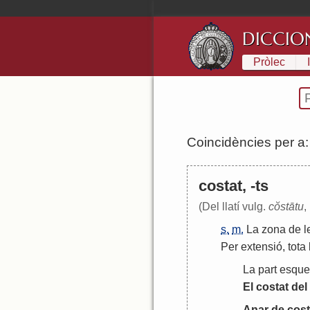
DICCIO
Pròlec
Coincidències per a
costat, -ts
(Del llatí vulg.
cŏstātu
,
s.
m.
La
zona
de
l
Per
extensió
,
tota
La
part
esque
El
costat
del
Anar
de
cost