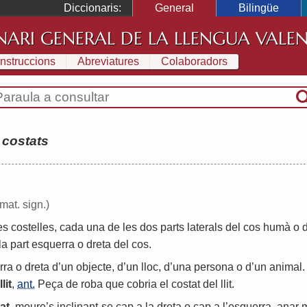
Diccionaris:
General
Bilingüe
NARI GENERAL DE LA LLENGUA VALE
Instruccions
Abreviatures
Colaboradors
:
costats
 mat. sign.)
es
costelles
,
cada
una
de
les
dos
parts
laterals
del
cos
humà
o
la
part
esquerra
o
dreta
del
cos
.
rra
o
dreta
d
’
un
objecte
,
d
’
un
lloc
,
d
’
una
persona
o
d
’
un
animal
.
llit
,
ant.
Peça
de
roba
que
cobria
el
costat
del
llit
.
at
,
moure
’
s
inclinant
-
se
cap
a
la
dreta
o
cap
a
l
’
esquerra
,
anar