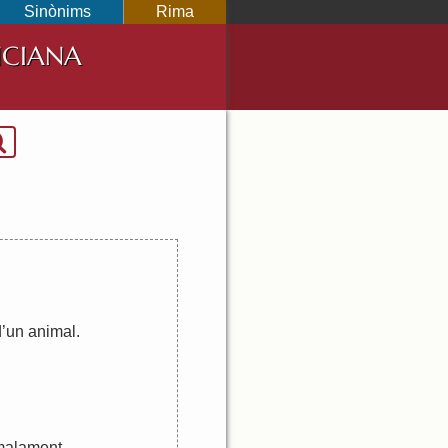
Sinònims
Rima
NCIANA
d
’
un
animal
.
malament
.