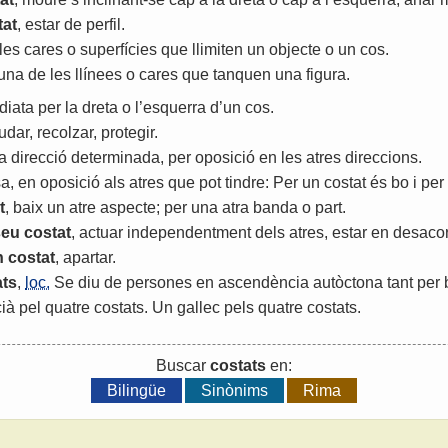
tat
,
estar
de
perfil
.
les
cares
o
superfícies
que
llimiten
un
objecte
o
un
cos
.
una
de
les
llínees
o
cares
que
tanquen
una
figura
.
diata
per
la
dreta
o
l
’
esquerra
d
’
un
cos
.
udar
,
recolzar
,
protegir
.
a
direcció
determinada
,
per
oposició
en
les
atres
direccions
.
sa
,
en
oposició
als
atres
que
pot
tindre
:
Per
un
costat
és
bo
i
per
t
,
baix
un
atre
aspecte
;
per
una
atra
banda
o
part
.
seu
costat
,
actuar
independentment
dels
atres
,
estar
en
desacor
n
costat
,
apartar
.
ats
,
loc.
Se
diu
de
persones
en
ascendència
autòctona
tant
per
ià
pel
quatre
costats
.
Un
gallec
pels
quatre
costats
.
Buscar
costats
en:
Bilingüe
Sinònims
Rima