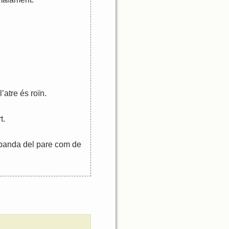
l
’
atre
és
roïn
.
t
.
banda
del
pare
com
de