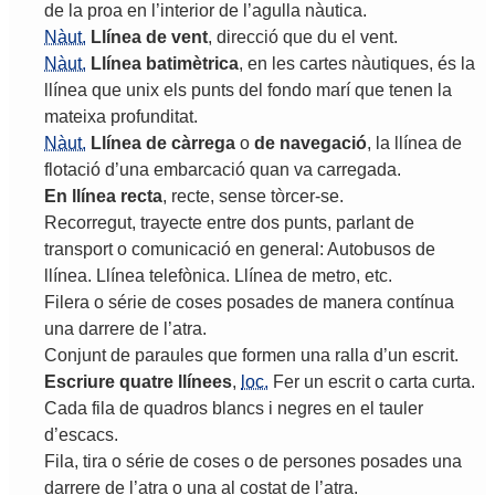
de
la
proa
en
l
’
interior
de
l
’
agulla
nàutica
.
Nàut.
Llínea
de
vent
,
direcció
que
du
el
vent
.
Nàut.
Llínea
batimètrica
,
en
les
cartes
nàutiques
,
és
la
llínea
que
unix
els
punts
del
fondo
marí
que
tenen
la
mateixa
profunditat
.
Nàut.
Llínea
de
càrrega
o
de
navegació
,
la
llínea
de
flotació
d
’
una
embarcació
quan
va
carregada
.
En
llínea
recta
,
recte
,
sense
tòrcer
-
se
.
Recorregut
,
trayecte
entre
dos
punts
,
parlant
de
transport
o
comunicació
en
general
:
Autobusos
de
llínea
.
Llínea
telefònica
.
Llínea
de
metro
,
etc
.
Filera
o
série
de
coses
posades
de
manera
contínua
una
darrere
de
l
’
atra
.
Conjunt
de
paraules
que
formen
una
ralla
d
’
un
escrit
.
Escriure
quatre
llínees
,
loc.
Fer
un
escrit
o
carta
curta
.
Cada
fila
de
quadros
blancs
i
negres
en
el
tauler
d
’
escacs
.
Fila
,
tira
o
série
de
coses
o
de
persones
posades
una
darrere
de
l
’
atra
o
una
al
costat
de
l
’
atra
.