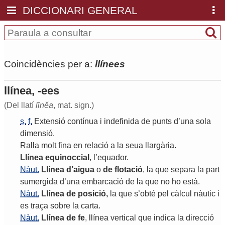
DICCIONARI GENERAL
Coincidències per a:
llínees
llínea, -ees
(Del llatí
līnĕa
, mat. sign.)
s.
f.
Extensió
contínua
i
indefinida
de
punts
d
’
una
sola
dimensió
.
Ralla
molt
fina
en
relació
a
la
seua
llargària
.
Llínea
equinoccial
,
l
’
equador
.
Nàut.
Llínea
d
’
aigua
o
de
flotació
,
la
que
separa
la
part
sumergida
d
’
una
embarcació
de
la
que
no
ho
està
.
Nàut.
Llínea
de
posició
,
la
que
s
’
obté
pel
càlcul
nàutic
i
es
traça
sobre
la
carta
.
Nàut.
Llínea
de
fe
,
llínea
vertical
que
indica
la
direcció