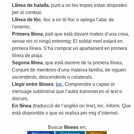
Llínea
de
batalla
,
punt
a
on
les
tropes
estan
dispostes
per
al
combat
.
Llínea
de
fòc
,
lloc
a
on
té
lloc
o
aplega
l
’
atac
de
l
’
enemic
.
Primera
llínea
,
part
que
està
davant
mateix
d
’
una
cosa
,
sense
res
ni
ningú
entremig
:
El
soldat
morí
estant
en
primera
llínea
.
S
’
ha
comprat
un
apartament
en
primera
llínea
de
plaja
.
Segona
llínea
,
que
està
darrere
de
la
primera
llínea
.
Conjunt
de
membres
d
’
una
mateixa
família
,
be
siguen
ascendents
,
descendents
o
colaterals
.
Llegir
entre
llínees
,
loc.
Comprendre
o
captar
el
mensage
subliminal
que
l
’
autor
transmet
en
el
text
o
discurs
.
En
llínea
(
traducció
de
l
’
anglés
on
line
),
loc
.
Inform
.
Que
està
disponible
o
que
es
realisa
per
mig
d
’
internet
.
Buscar
llínees
en: