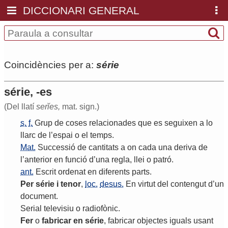
DICCIONARI GENERAL
Coincidències per a:
série
série, -es
(Del llatí
serĭes,
mat. sign.)
s.
f.
Grup
de
coses
relacionades
que
es
seguixen
a
lo
llarc
de
l
’
espai
o
el
temps
.
Mat.
Successió
de
cantitats
a
on
cada
una
deriva
de
l
’
anterior
en
funció
d
’
una
regla
,
llei
o
patró
.
ant.
Escrit
ordenat
en
diferents
parts
.
Per
série
i
tenor
,
loc.
desus.
En
virtut
del
contengut
d
’
un
document
.
Serial
televisiu
o
radiofònic
.
Fer
o
fabricar
en
série
,
fabricar
objectes
iguals
usant