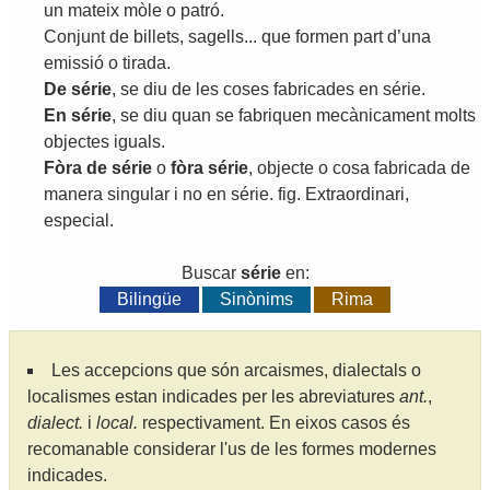
un
mateix
mòle
o
patró
.
Conjunt
de
billets
,
sagells
...
que
formen
part
d
’
una
emissió
o
tirada
.
De
série
,
se
diu
de
les
coses
fabricades
en
série
.
En
série
,
se
diu
quan
se
fabriquen
mecànicament
molts
objectes
iguals
.
Fòra
de
série
o
fòra
série
,
objecte
o
cosa
fabricada
de
manera
singular
i
no
en
série
.
fig
.
Extraordinari
,
especial
.
Buscar
série
en:
Bilingüe
Sinònims
Rima
Les accepcions que són arcaismes, dialectals o
localismes estan indicades per les abreviatures
ant.
,
dialect.
i
local.
respectivament. En eixos casos és
recomanable considerar l'us de les formes modernes
indicades.