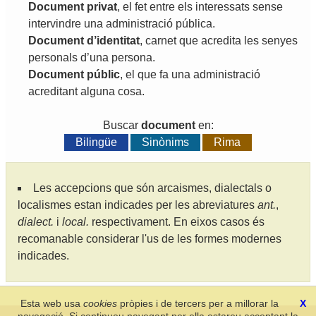
Document
privat
,
el
fet
entre
els
interessats
sense
intervindre
una
administració
pública
.
Document
d
’
identitat
,
carnet
que
acredita
les
senyes
personals
d
’
una
persona
.
Document
públic
,
el
que
fa
una
administració
acreditant
alguna
cosa
.
Buscar
document
en:
Bilingüe
Sinònims
Rima
Les accepcions que són arcaismes, dialectals o
localismes estan indicades per les abreviatures
ant.
,
dialect.
i
local.
respectivament. En eixos casos és
recomanable considerar l'us de les formes modernes
indicades.
Esta web usa
cookies
pròpies i de tercers per a millorar la
X
navegació. Si continueu navegant per ella estareu acceptant la