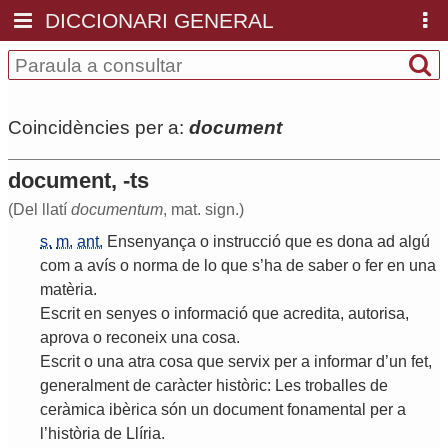
DICCIONARI GENERAL
Coincidències per a:
document
document, -ts
(Del llatí
documentum
, mat. sign.)
s.
m.
ant.
Ensenyança
o
instrucció
que
es
dona
ad
algú
com
a
avís
o
norma
de
lo
que
s
’
ha
de
saber
o
fer
en
una
matèria
.
Escrit
en
senyes
o
informació
que
acredita
,
autorisa
,
aprova
o
reconeix
una
cosa
.
Escrit
o
una
atra
cosa
que
servix
per
a
informar
d
’
un
fet
,
generalment
de
caràcter
històric
:
Les
troballes
de
ceràmica
ibèrica
són
un
document
fonamental
per
a
l
’
història
de
Llíria
.