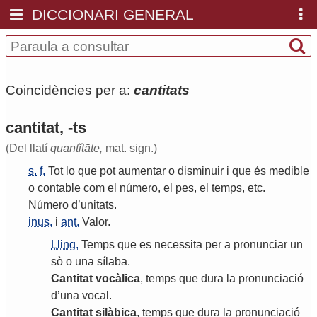
DICCIONARI GENERAL
Coincidències per a:
cantitats
cantitat, -ts
(Del llatí
quantĭtāte,
mat. sign.)
s.
f.
Tot
lo
que
pot
aumentar
o
disminuir
i
que
és
medible
o
contable
com
el
número
,
el
pes
,
el
temps
,
etc
.
Número
d
’
unitats
.
inus.
i
ant.
Valor
.
Lling.
Temps
que
es
necessita
per
a
pronunciar
un
sò
o
una
sílaba
.
Cantitat
vocàlica
,
temps
que
dura
la
pronunciació
d
’
una
vocal
.
Cantitat
silàbica
,
temps
que
dura
la
pronunciació