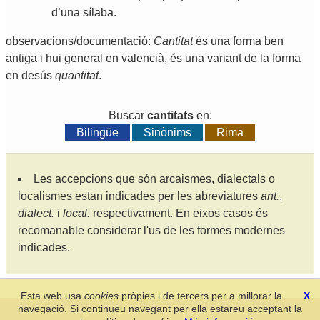
d
’
una
sílaba
.
observacions/documentació:
Cantitat
és una forma ben
antiga i hui general en valencià, és una variant de la forma
en desús
quantitat
.
Buscar
cantitats
en:
Bilingüe
Sinònims
Rima
Les accepcions que són arcaismes, dialectals o
localismes estan indicades per les abreviatures
ant.
,
dialect.
i
local.
respectivament. En eixos casos és
recomanable considerar l'us de les formes modernes
indicades.
Esta web usa
cookies
pròpies i de tercers per a millorar la
X
navegació. Si continueu navegant per ella estareu acceptant la
Secció de Llengua i Lliteratura Valencianes
-
Real Acadèmia de