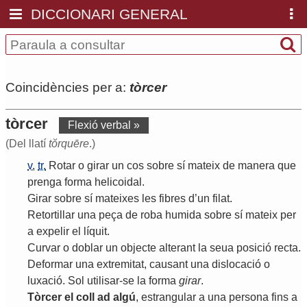
DICCIONARI GENERAL
Coincidències per a:
tòrcer
tòrcer
Flexió verbal »
(Del llatí
tŏrquēre
.)
v.
tr.
Rotar
o
girar
un
cos
sobre
sí
mateix
de
manera
que
prenga
forma
helicoidal
.
Girar
sobre
sí
mateixes
les
fibres
d
’
un
filat
.
Retortillar
una
peça
de
roba
humida
sobre
sí
mateix
per
a
expelir
el
líquit
.
Curvar
o
doblar
un
objecte
alterant
la
seua
posició
recta
.
Deformar
una
extremitat
,
causant
una
dislocació
o
luxació
.
Sol
utilisar
-
se
la
forma
girar
.
Tòrcer
el
coll
ad
algú
,
estrangular
a
una
persona
fins
a