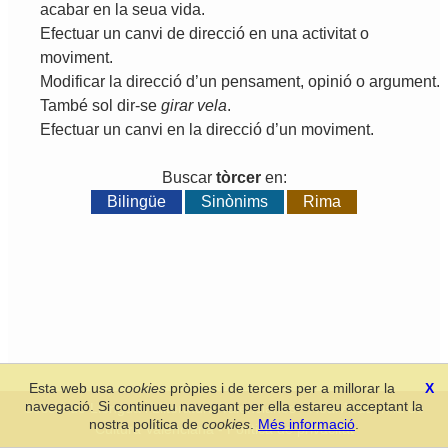
acabar
en
la
seua
vida
.
Efectuar
un
canvi
de
direcció
en
una
activitat
o
moviment
.
Modificar
la
direcció
d
’
un
pensament
,
opinió
o
argument
.
També
sol
dir
-
se
girar
vela
.
Efectuar
un
canvi
en
la
direcció
d
’
un
moviment
.
Buscar
tòrcer
en:
Bilingüe
Sinònims
Rima
Esta web usa
cookies
pròpies i de tercers per a millorar la
X
navegació. Si continueu navegant per ella estareu acceptant la
Secció de Llengua i Lliteratura Valencianes
-
Real Acadèmia de
nostra política de
cookies
.
Més informació
.
Cultura Valenciana
-
Política de privacitat