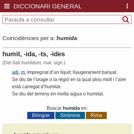
DICCIONARI GENERAL
Coincidències per a:
humida
humit, -ida, -ts, -ides
(Del llatí
humĭdum,
mat. sign.)
adj.
m.
Impregnat
d
’
un
líquit
;
llaugerament
banyat
.
Se
diu
de
l
’
orage
o
la
regió
en
la
qual
plou
molt
i
l
’
aire
està
carregat
d
’
humitat
.
Se
diu
del
terreny
en
molta
aigua
o
humitat
.
Buscar
humida
en:
Bilingüe
Sinònims
Rima