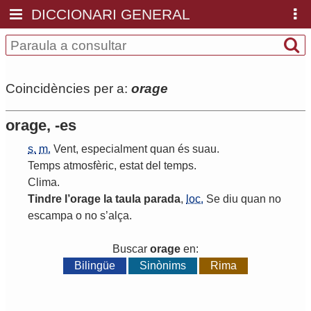
DICCIONARI GENERAL
Coincidències per a:
orage
orage, -es
s.
m.
Vent
,
especialment
quan
és
suau
.
Temps
atmosfèric
,
estat
del
temps
.
Clima
.
Tindre
l
’
orage
la
taula
parada
,
loc.
Se
diu
quan
no
escampa
o
no
s
’
alça
.
Buscar
orage
en:
Bilingüe
Sinònims
Rima