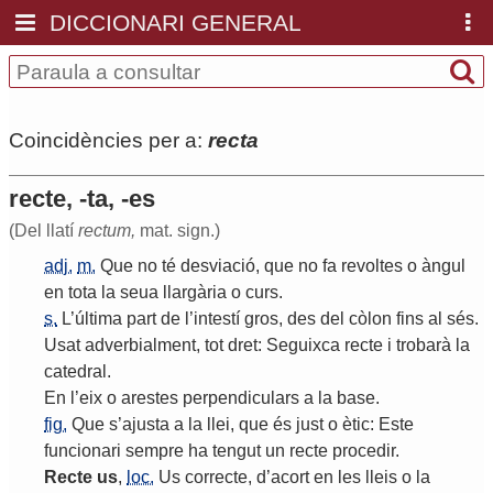
DICCIONARI GENERAL
Coincidències per a:
recta
recte, -ta, -es
(Del llatí
rectum,
mat. sign.)
adj.
m.
Que
no
té
desviació
,
que
no
fa
revoltes
o
àngul
en
tota
la
seua
llargària
o
curs
.
s.
L
’
última
part
de
l
’
intestí
gros
,
des
del
còlon
fins
al
sés
.
Usat
adverbialment
,
tot
dret
:
Seguixca
recte
i
trobarà
la
catedral
.
En
l
’
eix
o
arestes
perpendiculars
a
la
base
.
fig.
Que
s
’
ajusta
a
la
llei
,
que
és
just
o
ètic
:
Este
funcionari
sempre
ha
tengut
un
recte
procedir
.
Recte
us
,
loc.
Us
correcte
,
d
’
acort
en
les
lleis
o
la