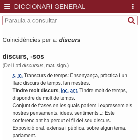
DICCIONARI GENERAL
Coincidències per a:
discurs
discurs, -sos
(Del llatí
discursus
, mat. sign.)
s.
m.
Transcurs
de
temps
:
Ensenyança
,
pràctica
i
un
llarc
discurs
de
temps
,
fan
mestres
.
Tindre
molt
discurs
,
loc.
ant.
Tindre
molt
de
temps
,
dispondre
de
molt
de
temps
.
Conjunt
de
frases
en
les
quals
parlem
i
expressem
els
nostres
pensaments
,
idees
,
sentiments
...:
Este
conferenciant
ha
perdut
el
fil
del
seu
discurs
.
Exposició
oral
,
extensa
i
pública
,
sobre
algun
tema
,
parlament
.