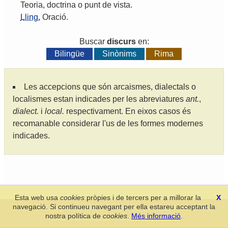
Teoria
,
doctrina
o
punt
de
vista
.
Lling.
Oració
.
Buscar
discurs
en:
Bilingüe
Sinònims
Rima
Les accepcions que són arcaismes, dialectals o
localismes estan indicades per les abreviatures
ant.
,
dialect.
i
local.
respectivament. En eixos casos és
recomanable considerar l'us de les formes modernes
indicades.
Esta web usa
cookies
pròpies i de tercers per a millorar la
X
navegació. Si continueu navegant per ella estareu acceptant la
Secció de Llengua i Lliteratura Valencianes
-
Real Acadèmia de
nostra política de
cookies
.
Més informació
.
Cultura Valenciana
-
Política de privacitat