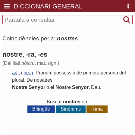
DICCIONARI GENERAL
Coincidències per a:
nostres
nostre, -ra, -es
(Del llatí
nŏstru
, mat. sign.)
adj.
i
pron.
Pronom
possessiu
de
primera
persona
del
plural
.
De
nosatres
.
Nostre
Senyor
o
el
Nostre
Senyor
,
Deu
.
Buscar
nostres
en:
Bilingüe
Sinònims
Rima