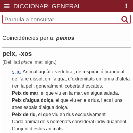
DICCIONARI GENERAL
Coincidències per a:
peixos
peix, -xos
(Del llatí
pĭsce
, mat. sign.)
s.
m.
Animal
aquàtic
vertebrat
,
de
respiració
branquial
de
l
’
aire
dissolt
en
l
’
aigua
,
d
’
extremitats
en
forma
d
’
aleta
i
en
la
pell
,
generalment
,
coberta
d
’
escates
.
Peix
de
mar
,
el
que
viu
en
la
mar
,
en
aigua
salada
.
Peix
d
’
aigua
dolça
,
el
que
viu
en
els
rius
,
llacs
i
uns
atres
espais
d
’
aigua
dolça
.
Peix
de
riu
,
el
que
viu
en
rius
exclusivament
.
Cada
animal
dels
nomenats
considerat
individualment
.
Conjunt
d
’
estos
animals
.