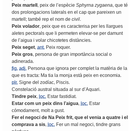
Peix
martell
,
peix
de
l
’
espècie
Sphyrna
zygaena
,
que
té
dos
prolongacions
laterals
en
el
cap
que
pareixen
un
martell
;
també
rep
el
nom
de
civil
.
Peix
volador
,
peix
que
es
caracterisa
per
les
llargues
aletes
pectorals
que
li
permeten
elevar
-
se
per
damunt
de
l
’
aigua
i
volar
chicotetes
distàncies
.
Peix
seget
,
ant.
Peix
roquer
.
Peix
gros
,
persona
de
gran
importància
social
o
adinerada
.
fig.
adj.
Persona
que
ignora
per
complet
la
matèria
de
la
que
es
tracta
:
Ma
tia
la
monja
està
peix
en
economia
.
plr.
Signe
del
zodíac
,
Piscis
.
Constelació
austral
situada
al
sur
d
’
Aquari
.
Tindre
peix
,
loc.
Estar
fastidiat
.
Estar
com
un
peix
dins
l
’
aigua
,
loc.
Estar
cómodament
,
molt
a
gust
.
Fer
el
negoci
de
Na
Peix
frit
,
que
el
venia
a
quatre
i
el
comprava
a
sis
,
loc.
Fer
un
mal
negoci
,
tindre
grans