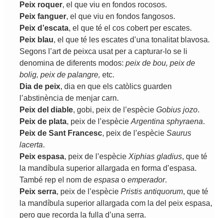
Peix
roquer
,
el
que
viu
en
fondos
rocosos
.
Peix
fanguer
,
el
que
viu
en
fondos
fangosos
.
Peix
d
’
escata
,
el
que
té
el
cos
cobert
per
escates
.
Peix
blau
,
el
que
té
les
escates
d
’
una
tonalitat
blavosa
.
Segons
l
’
art
de
peixca
usat
per
a
capturar
-
lo
se
li
denomina
de
diferents
modos
:
peix
de
bou
,
peix
de
bolig
,
peix
de
palangre
,
etc
.
Dia
de
peix
,
dia
en
que
els
catòlics
guarden
l
’
abstinència
de
menjar
carn
.
Peix
del
diable
,
gobi
,
peix
de
l
’
espècie
Gobius
jozo
.
Peix
de
plata
,
peix
de
l
’
espècie
Argentina
sphyraena
.
Peix
de
Sant
Francesc
,
peix
de
l
’
espècie
Saurus
lacerta
.
Peix
espasa
,
peix
de
l
’
espècie
Xiphias
gladius
,
que
té
la
mandíbula
superior
allargada
en
forma
d
’
espasa
.
També
rep
el
nom
de
espasa
o
emperador
.
Peix
serra
,
peix
de
l
’
espècie
Pristis
antiquorum
,
que
té
la
mandíbula
superior
allargada
com
la
del
peix
espasa
,
pero
que
recorda
la
fulla
d
’
una
serra
.