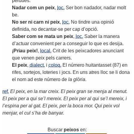
pèrdues
.
Nadar
com
un
peix
,
loc.
Ser
bon
nadador
,
nadar
molt
be
.
No
ser
ni
carn
ni
peix
,
loc.
No
tindre
una
opinió
definida
,
no
decantar
-
se
per
cap
d
’
opció
.
Saber
com
se
mata
un
peix
,
loc.
Saber
la
manera
d
’
actuar
convenient
per
a
conseguir
lo
que
es
desija
.
¡
Priau
peix
!
,
local.
Crit
de
les
peixcadores
anunciant
que
venen
peix
pels
carrers
.
El
peix
,
dialect.
i
coloq.
El
número
huitantasset
(87)
en
rifes
,
sortejos
,
loteries
i
jocs
.
En
uns
atres
lloc
se
li
dona
el
nom
ad
este
número
de
la
glòria
.
ref.
El peix, en la mar creix. El peix gran se menja al menut.
El peix per a qui se’l mereix. El peix per al qui se’l mereix, i
l’espina per al gat. El peix, per la boca mor. Qui peix vol
menjar, el cul s’ha de banyar.
Buscar
peixos
en: