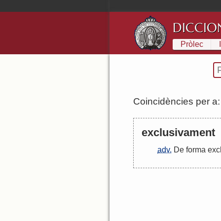
DICCIO
Pròlec
Coincidències per a
exclusivament
adv.
De
forma
exc