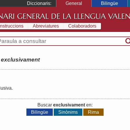
Diccionaris:
General
Bilingüe
NARI GENERAL DE LA LLENGUA VALE
Instruccions
Abreviatures
Colaboradors
:
exclusivament
lusiva
.
Buscar
exclusivament
en:
Bilingüe
Sinònims
Rima