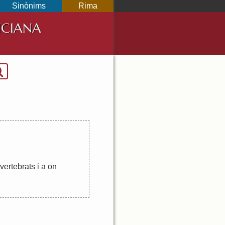
Sinònims
Rima
NCIANA
vertebrats
i
a
on