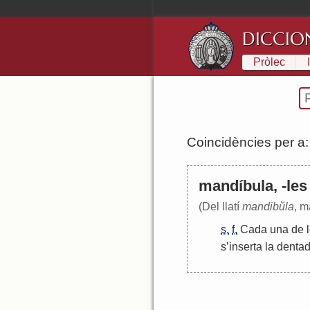
DICCIO
Pròlec
Coincidències per a
mandíbula, -les
(Del llatí
mandibŭla
, m
s.
f.
Cada
una
de
s
’
inserta
la
dentad