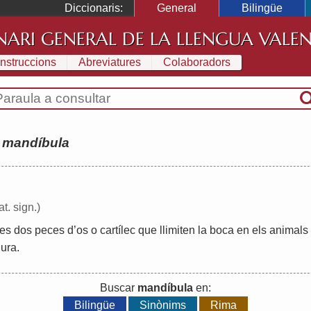
Diccionaris:
General
Bilingüe
NARI GENERAL DE LA LLENGUA VALE
Instruccions
Abreviatures
Colaboradors
:
mandíbula
at. sign.)
les
dos
peces
d
’
os
o
cartílec
que
llimiten
la
boca
en
els
animals
ura
.
Buscar
mandíbula
en:
Bilingüe
Sinònims
Rima