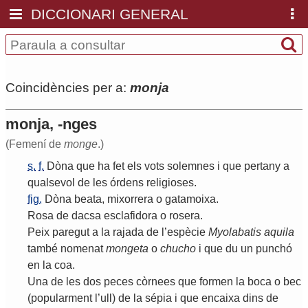
DICCIONARI GENERAL
Coincidències per a:
monja
monja, -nges
(Femení de
monge
.)
s.
f.
Dòna
que
ha
fet
els
vots
solemnes
i
que
pertany
a
qualsevol
de
les
órdens
religioses
.
fig.
Dòna
beata
,
mixorrera
o
gatamoixa
.
Rosa
de
dacsa
esclafidora
o
rosera
.
Peix
paregut
a
la
rajada
de
l
’
espècie
Myolabatis
aquila
també
nomenat
mongeta
o
chucho
i
que
du
un
punchó
en
la
coa
.
Una
de
les
dos
peces
còrnees
que
formen
la
boca
o
bec
(
popularment
l
’
ull
)
de
la
sépia
i
que
encaixa
dins
de