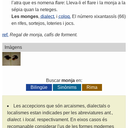
l
’
atra
que
es
nomena
flare
:
Lleva
-
li
el
flare
i
la
monja
a
la
sépia
quan
la
neteges
.
Les
monges
,
dialect.
i
coloq.
El
número
xixantassís
(66)
en
rifes
,
sortejos
,
loteries
i
jocs
.
ref.
Regal de monja, cafís de forment.
Imàgens
Buscar
monja
en:
Bilingüe
Sinònims
Rima
Les accepcions que són arcaismes, dialectals o
localismes estan indicades per les abreviatures
ant.
,
dialect.
i
local.
respectivament. En eixos casos és
recomanable considerar l'us de les formes modernes