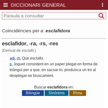
DICCIONARI GENERAL
Coincidències per a:
esclafidora
esclafidor, -ra, -rs, -res
(Derivat de
esclafir.
)
adj.
m.
Que
esclafix
.
s.
Joguet
consistent
en
un
paper
plegat
en
forma
de
triàngul
per
a
que
,
en
sacsar
-
lo
,
produïxca
un
tro
al
desplegar
-
se
bruscament
.
Buscar
esclafidora
en:
Bilingüe
Sinònims
Rima