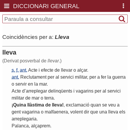
DICCIONARI GENERAL
Coincidències per a:
Lleva
lleva
(Derivat posverbal de
llevar
.)
s.
f.
ant.
Acte
i
efecte
de
llevar
o
alçar
.
ant.
Reclutament
per
al
servici
militar
,
per
a
fer
la
guerra
o
servir
en
la
mar
.
Acte
d
’
arreplegar
delinqüents
i
vagarins
per
al
servici
militar
de
mar
o
terra
.
¡
Quina
llàstima
de
lleva
!
,
exclamació
quan
se
veu
a
gent
vagarina
o
malfaenera
,
volent
dir
que
una
lleva
els
arreplegaria
.
Palanca
,
alçaprem
.