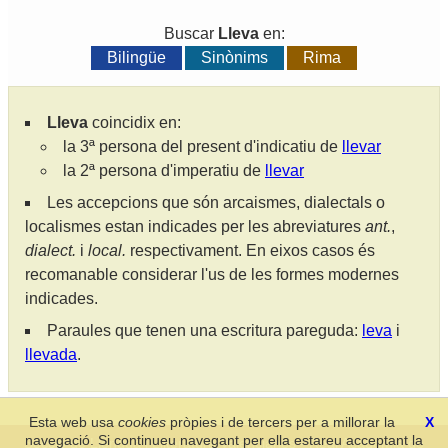
Buscar
Lleva
en:
Bilingüe
Sinònims
Rima
Lleva
coincidix en:
la 3ª persona del present d'indicatiu de
llevar
la 2ª persona d'imperatiu de
llevar
Les accepcions que són arcaismes, dialectals o
localismes estan indicades per les abreviatures
ant.
,
dialect.
i
local.
respectivament. En eixos casos és
recomanable considerar l'us de les formes modernes
indicades.
Paraules que tenen una escritura pareguda:
leva
i
llevada
.
Esta web usa
cookies
pròpies i de tercers per a millorar la
X
navegació. Si continueu navegant per ella estareu acceptant la
Secció de Llengua i Lliteratura Valencianes
-
Real Acadèmia de