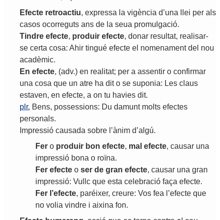
Efecte
retroactiu
,
expressa
la
vigència
d
’
una
llei
per
als
casos
ocorreguts
ans
de
la
seua
promulgació
.
Tindre
efecte
,
produir
efecte
,
donar
resultat
,
realisar
-
se
certa
cosa
:
Ahir
tingué
efecte
el
nomenament
del
nou
acadèmic
.
En
efecte
, (
adv
.)
en
realitat
;
per
a
assentir
o
confirmar
una
cosa
que
un
atre
ha
dit
o
se
suponia
:
Les
claus
estaven
,
en
efecte
,
a
on
tu
havies
dit
.
plr.
Bens
,
possessions
:
Du
damunt
molts
efectes
personals
.
Impressió
causada
sobre
l
’
ànim
d
’
algú
.
Fer
o
produir
bon
efecte
,
mal
efecte
,
causar
una
impressió
bona
o
roïna
.
Fer
efecte
o
ser
de
gran
efecte
,
causar
una
gran
impressió
:
Vullc
que
esta
celebració
faça
efecte
.
Fer
l
’
efecte
,
paréixer
,
creure
:
Vos
fea
l
’
efecte
que
no
volia
vindre
i
aixina
fon
.