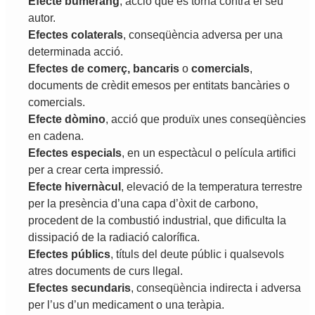
Efecte
bumerang
,
acció
que
es
torna
contra
el
seu
autor
.
Efectes
colaterals
,
conseqüència
adversa
per
una
determinada
acció
.
Efectes
de
comerç
,
bancaris
o
comercials
,
documents
de
crèdit
emesos
per
entitats
bancàries
o
comercials
.
Efecte
dòmino
,
acció
que
produïx
unes
conseqüències
en
cadena
.
Efectes
especials
,
en
un
espectàcul
o
película
artifici
per
a
crear
certa
impressió
.
Efecte
hivernàcul
,
elevació
de
la
temperatura
terrestre
per
la
presència
d
’
una
capa
d
’
òxit
de
carbono
,
procedent
de
la
combustió
industrial
,
que
dificulta
la
dissipació
de
la
radiació
calorífica
.
Efectes
públics
,
títuls
del
deute
públic
i
qualsevols
atres
documents
de
curs
llegal
.
Efectes
secundaris
,
conseqüència
indirecta
i
adversa
per
l
’
us
d
’
un
medicament
o
una
teràpia
.