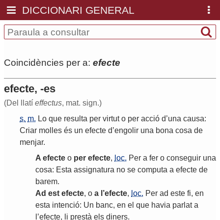
DICCIONARI GENERAL
Coincidències per a:
efecte
efecte, -es
(Del llatí
effectus
, mat. sign.)
s.
m.
Lo
que
resulta
per
virtut
o
per
acció
d
’
una
causa
:
Criar
molles
és
un
efecte
d
’
engolir
una
bona
cosa
de
menjar
.
A
efecte
o
per
efecte
,
loc.
Per
a
fer
o
conseguir
una
cosa
:
Esta
assignatura
no
se
computa
a
efecte
de
barem
.
Ad
est
efecte
,
o
a
l
’
efecte
,
loc.
Per
ad
este
fi
,
en
esta
intenció
:
Un
banc
,
en
el
que
havia
parlat
a
l
’
efecte
,
li
prestà
els
diners
.