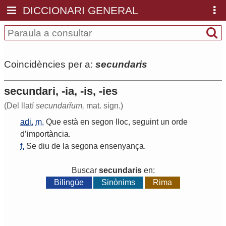
DICCIONARI GENERAL
Coincidències per a:
secundaris
secundari, -ia, -is, -ies
(Del llatí
secundarĭum,
mat. sign.)
adj.
m.
Que
està
en
segon
lloc
,
seguint
un
orde
d
’
importància
.
f.
Se
diu
de
la
segona
ensenyança
.
Buscar
secundaris
en:
Bilingüe
Sinònims
Rima