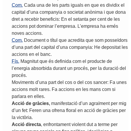
Com.
Cada
una
de
les
parts
iguals
en
que
es
dividix
el
capital
d
’
una
companyia
o
societat
anònima
i
que
dona
dret
a
recebir
beneficis
:
En
el
setanta
per
cent
de
les
accions
pot
dominar
l
’
empresa
.
L
’
empresa
ha
emés
noves
accions
.
Com.
Document
o
títul
que
acredita
que
som
posseïdors
d
’
una
part
del
capital
d
’
una
companyia
:
He
depositat
les
accions
en
el
banc
.
Fís.
Magnitut
que
és
definida
com
el
producte
de
l
’
energia
absorbida
durant
un
procés
,
per
la
duració
del
procés
.
Moviments
d
’
una
part
del
cos
o
del
cos
sancer
:
Fa
unes
accions
molt
rares
.
Fa
accions
en
les
mans
com
si
parlara
en
elles
.
Acció
de
gràcies
,
manifestació
d
’
un
agraïment
per
mig
d
’
un
fet
:
Feren
una
ofrena
floral
en
acció
de
gràcies
per
la
victòria
.
Acció
directa
,
enfrontament
violent
dut
a
terme
per