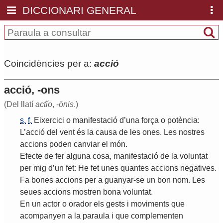
DICCIONARI GENERAL
Coincidències per a:
acció
acció, -ons
(Del llatí
actĭo
, -
ōnis
.)
s.
f.
Eixercici
o
manifestació
d
’
una
força
o
potència
:
L
’
acció
del
vent
és
la
causa
de
les
ones
.
Les
nostres
accions
poden
canviar
el
món
.
Efecte
de
fer
alguna
cosa
,
manifestació
de
la
voluntat
per
mig
d
’
un
fet
:
He
fet
unes
quantes
accions
negatives
.
Fa
bones
accions
per
a
guanyar
-
se
un
bon
nom
.
Les
seues
accions
mostren
bona
voluntat
.
En
un
actor
o
orador
els
gests
i
moviments
que
acompanyen
a
la
paraula
i
que
complementen