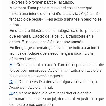
l
’
expressió
o
formen
part
de
l
’
actuació
.
Moviment
d
’
una
part
del
cos
o
del
cos
sancer
que
mostra
una
intenció
o
l
’
inici
d
’
una
activitat
:
Alçà
la
mà
fent
acció
de
pegar
-
li
.
Feu
acció
d
’
anar
-
se
’
n
pero
no
se
n
’
anà
.
En
una
obra
lliterària
o
cinematogràfica
el
fet
principal
que
es
narra
:
L
’
acció
de
la
película
transcorre
en
el
desert
.
El
nuc
de
l
’
acció
és
l
’
engany
amorós
.
En
llenguage
cinematogràfic
veu
que
indica
a
actors
i
tècnics
de
rodage
que
s
’
escomença
a
rodar
:
Llum
,
càmares
i
acció
.
Mil.
Combat
,
batalla
o
acció
d
’
armes
,
especialment
entre
forces
poc
numeroses
:
Acció
militar
.
Entrar
en
acció
els
pilots
especials
.
Acció
de
guerra
.
Dret.
Dret
que
es
té
a
demanar
alguna
cosa
en
un
juí
:
Acció
civil
.
Acció
criminal
.
Dret.
Manera
llegal
d
’
eixercitar
el
dret
que
es
té
a
demanar
una
cosa
en
un
juí
,
demanant
en
justícia
lo
que
és
nostre
o
nos
correspon
.