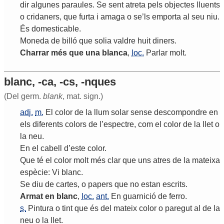
dir
algunes
paraules
.
Se
sent
atreta
pels
objectes
lluents
o
cridaners
,
que
furta
i
amaga
o
se
’
ls
emporta
al
seu
niu
.
És
domesticable
.
Moneda
de
billó
que
solia
valdre
huit
diners
.
Charrar
més
que
una
blanca
,
loc.
Parlar
molt
.
blanc, -ca, -cs, -nques
(Del germ.
blank
, mat. sign.)
adj.
m.
El
color
de
la
llum
solar
sense
descompondre
en
els
diferents
colors
de
l
’
espectre
,
com
el
color
de
la
llet
o
la
neu
.
En
el
cabell
d
’
este
color
.
Que
té
el
color
molt
més
clar
que
uns
atres
de
la
mateixa
espècie
:
Vi
blanc
.
Se
diu
de
cartes
,
o
papers
que
no
estan
escrits
.
Armat
en
blanc
,
loc.
ant.
En
guarnició
de
ferro
.
s.
Pintura
o
tint
que
és
del
mateix
color
o
paregut
al
de
la
neu
o
la
llet
.