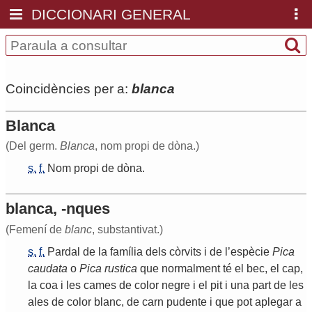
DICCIONARI GENERAL
Coincidències per a:
blanca
Blanca
(Del germ.
Blanca
, nom propi de dòna.)
s.
f.
Nom
propi
de
dòna
.
blanca, -nques
(Femení de
blanc
, substantivat.)
s.
f.
Pardal
de
la
família
dels
còrvits
i
de
l
’
espècie
Pica
caudata
o
Pica
rustica
que
normalment
té
el
bec
,
el
cap
,
la
coa
i
les
cames
de
color
negre
i
el
pit
i
una
part
de
les
ales
de
color
blanc
,
de
carn
pudente
i
que
pot
aplegar
a