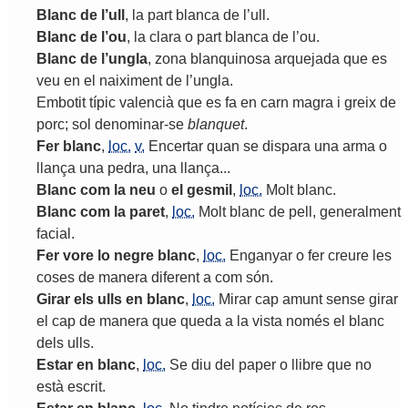
Blanc
de
l
’
ull
,
la
part
blanca
de
l
’
ull
.
Blanc
de
l
’
ou
,
la
clara
o
part
blanca
de
l
’
ou
.
Blanc
de
l
’
ungla
,
zona
blanquinosa
arquejada
que
es
veu
en
el
naiximent
de
l
’
ungla
.
Embotit
típic
valencià
que
es
fa
en
carn
magra
i
greix
de
porc
;
sol
denominar
-
se
blanquet
.
Fer
blanc
,
loc.
v.
Encertar
quan
se
dispara
una
arma
o
llança
una
pedra
,
una
llança
...
Blanc
com
la
neu
o
el
gesmil
,
loc.
Molt
blanc
.
Blanc
com
la
paret
,
loc.
Molt
blanc
de
pell
,
generalment
facial
.
Fer
vore
lo
negre
blanc
,
loc.
Enganyar
o
fer
creure
les
coses
de
manera
diferent
a
com
són
.
Girar
els
ulls
en
blanc
,
loc.
Mirar
cap
amunt
sense
girar
el
cap
de
manera
que
queda
a
la
vista
només
el
blanc
dels
ulls
.
Estar
en
blanc
,
loc.
Se
diu
del
paper
o
llibre
que
no
està
escrit
.