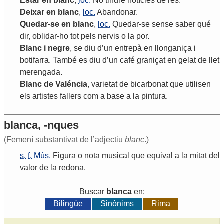
Estar
en
blanc
,
loc.
No
tindre
notícies
de
res
.
Deixar
en
blanc
,
loc.
Abandonar
.
Quedar
-
se
en
blanc
,
loc.
Quedar
-
se
sense
saber
qué
dir
,
oblidar
-
ho
tot
pels
nervis
o
la
por
.
Blanc
i
negre
,
se
diu
d
’
un
entrepà
en
llonganiça
i
botifarra
.
També
es
diu
d
’
un
café
graniçat
en
gelat
de
llet
merengada
.
Blanc
de
Valéncia
,
varietat
de
bicarbonat
que
utilisen
els
artistes
fallers
com
a
base
a
la
pintura
.
blanca, -nques
(Femení substantivat de l’adjectiu
blanc
.)
s.
f.
Mús.
Figura
o
nota
musical
que
equival
a
la
mitat
del
valor
de
la
redona
.
Buscar
blanca
en:
Bilingüe
Sinònims
Rima