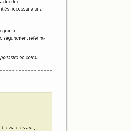
àcter
dur
.
nt
és
necessària
una
n
gràcia
.
s
,
segurament
referint
-
pollastre en corral.
 abreviatures
ant.
,