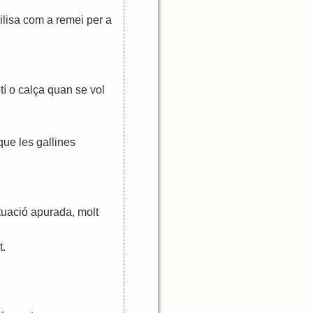
ilisa
com
a
remei
per
a
tí
o
calça
quan
se
vol
que
les
gallines
tuació
apurada
,
molt
t
.