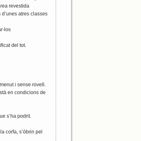
àrea
revestida
s
d
’
unes
atres
classes
r
-
los
ificat
del
tot
.
menut
i
sense
rovell
.
stà
en
condicions
de
ue
s
’
ha
podrit
.
la
corfa
,
s
’
òbrin
pel