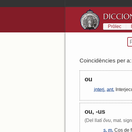
DICCIO
Pròlec
Coincidències per a
ou
interj.
ant.
Interjec
ou, -us
(Del llatí
ŏvu
, mat. sign
s.
m.
Cos
de