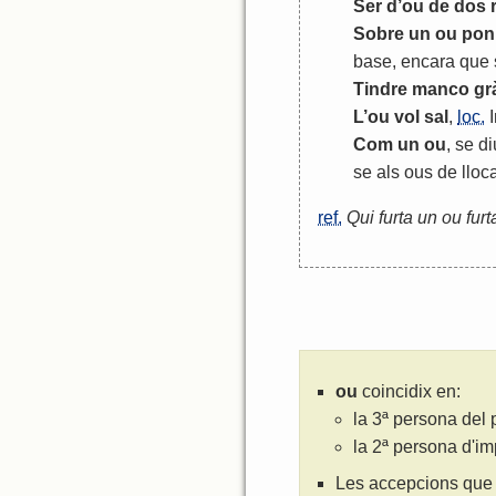
Ser
d
’
ou
de
dos
Sobre
un
ou
pon
base
,
encara
que
Tindre
manco
gr
L
’
ou
vol
sal
,
loc.
Com
un
ou
,
se
di
se
als
ous
de
lloc
ref.
Qui furta un ou fur
ou
coincidix en:
la 3ª persona del 
la 2ª persona d'i
Les accepcions que 