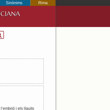
Sinònims
Rima
NCIANA
l
’
embrió
i
els
líquits