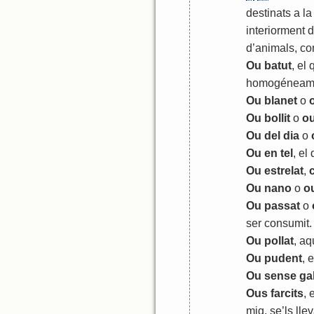
destinats
a
la
interiorment
d
d
’
animals
,
co
Ou
batut
,
el
homogéneam
Ou
blanet
o
Ou
bollit
o
o
Ou
del
dia
o
Ou
en
tel
,
el
Ou
estrelat
,
Ou
nano
o
o
Ou
passat
o
ser
consumit
.
Ou
pollat
,
aq
Ou
pudent
,
e
Ou
sense
gal
Ous
farcits
,
e
mig
,
se
’
ls
lle