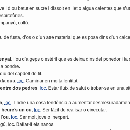
vell
d
’
ou
batut
en
sucre
i
dissolt
en
llet
o
aigua
calentes
que
s
’
ut
espiratòries
.
mpanyó
,
colló
.
u
de
fusta
,
d
’
os
o
d
’
un
atre
material
que
es
posa
dins
d
’
un
calce
enyal
,
l
’
ou
d
’
algeps
o
estèril
que
es
deixa
dins
del
ponedor
i
fa
a
pondre
.
diu
del
capdell
de
fil
.
afa
ous
,
loc.
Caminar
en
molta
lentitut
.
entre
dos
pedres
,
loc.
Estar
fluix
de
salut
o
trobar
-
se
en
una
si
e
,
loc.
Tindre
una
cosa
tendència
a
aumentar
desmesuradamen
e
beure
’
s
un
ou
,
loc.
Ser
fàcil
de
realisar
o
eixecutar
.
l
’
ou
,
loc.
Ser
molt
jove
o
inexpert
.
lgú
,
loc
.
Ballar
-
li
els
nanos
.