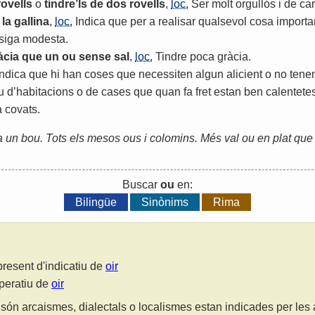
rovells
o
tindre
’
ls
de
dos
rovells
,
loc.
Ser
molt
orgullós
i
de
car
la
gallina
,
loc.
Indica
que
per
a
realisar
qualsevol
cosa
importa
siga
modesta
.
àcia
que
un
ou
sense
sal
,
loc.
Tindre
poca
gràcia
.
Indica
que
hi
han
coses
que
necessiten
algun
alicient
o
no
tene
u
d
’
habitacions
o
de
cases
que
quan
fa
fret
estan
ben
calentete
a
covats
.
ta un bou. Tots els mesos ous i colomins. Més val ou en plat que 
Buscar
ou
en:
Bilingüe
Sinònims
Rima
present d'indicatiu de
oir
mperatiu de
oir
són arcaismes, dialectals o localismes estan indicades per les