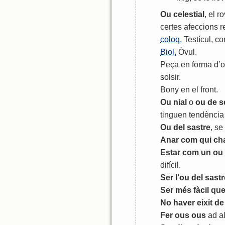
Ou
celestial
,
el
ro
certes
afeccions
r
coloq.
Testícul
,
co
Biol.
Òvul
.
Peça
en
forma
d
’
o
solsir
.
Bony
en
el
front
.
Ou
nial
o
ou
de
s
tinguen
tendència
Ou
del
sastre
,
se
Anar
com
qui
ch
Estar
c
om
un
ou
difícil
.
Ser
l
’
ou
del
sastr
Ser
més
fàcil
qu
No
haver
eixit
de
Fer
ous
ous
ad
a