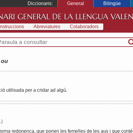
Diccionaris:
General
Bilingüe
NARI GENERAL DE LA LLENGUA VALE
Instruccions
Abreviatures
Colaboradors
:
ou
ció
utilisada
per
a
cridar
ad
algú
.
.)
forma
redonenca
,
que
ponen
les
femelles
de
les
aus
i
que
conté