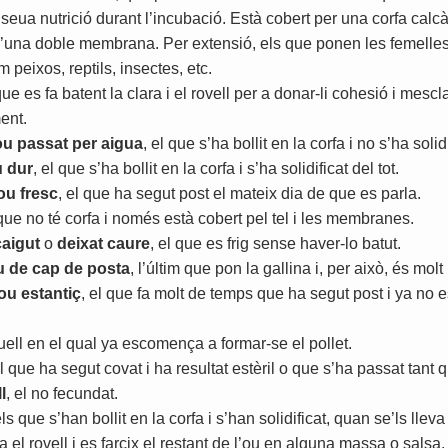
seua
nutrició
durant
l
’
incubació
.
Està
cobert
per
una
corfa
calc
’
una
doble
membrana
.
Per
extensió
,
els
que
ponen
les
femelle
m
peixos
,
reptils
,
insectes
,
etc
.
que
es
fa
batent
la
clara
i
el
rovell
per
a
donar
-
li
cohesió
i
mescla
ent
.
ou
passat
per
aigua
,
el
que
s
’
ha
bollit
en
la
corfa
i
no
s
’
ha
solid
u
dur
,
el
que
s
’
ha
bollit
en
la
corfa
i
s
’
ha
solidificat
del
tot
.
ou
fresc
,
el
que
ha
segut
post
el
mateix
dia
de
que
es
parla
.
que
no
té
corfa
i
només
està
cobert
pel
tel
i
les
membranes
.
caigut
o
deixat
caure
,
el
que
es
frig
sense
haver
-
lo
batut
.
u
de
cap
de
posta
,
l
’
últim
que
pon
la
gallina
i
,
per
això
,
és
molt
ou
estantiç
,
el
que
fa
molt
de
temps
que
ha
segut
post
i
ya
no
e
uell
en
el
qual
ya
escomença
a
formar
-
se
el
pollet
.
l
que
ha
segut
covat
i
ha
resultat
estèril
o
que
s
’
ha
passat
tant
q
l
,
el
no
fecundat
.
ls
que
s
’
han
bollit
en
la
corfa
i
s
’
han
solidificat
,
quan
se
’
ls
lleva
va
el
rovell
i
es
farcix
el
restant
de
l
’
ou
en
alguna
massa
o
salsa
.