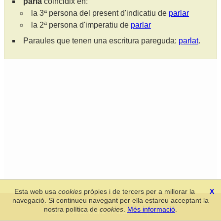
parla
coincidix en:
la 3ª persona del present d'indicatiu de
parlar
la 2ª persona d'imperatiu de
parlar
Paraules que tenen una escritura pareguda:
parlat
.
Esta web usa
cookies
pròpies i de tercers per a millorar la
X
navegació. Si continueu navegant per ella estareu acceptant la
Secció de Llengua i Lliteratura Valencianes
-
Real Acadèmia de
nostra política de
cookies
.
Més informació
.
Cultura Valenciana
-
Política de privacitat