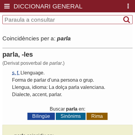
DICCIONARI GENERAL
Coincidències per a:
parla
parla, -les
(Derivat posverbal de
parlar
.)
s.
f.
Llenguage
.
Forma
de
parlar
d
’
una
persona
o
grup
.
Llengua
,
idioma
:
La
dolça
parla
valenciana
.
Dialecte
,
accent
,
parlar
.
Buscar
parla
en:
Bilingüe
Sinònims
Rima