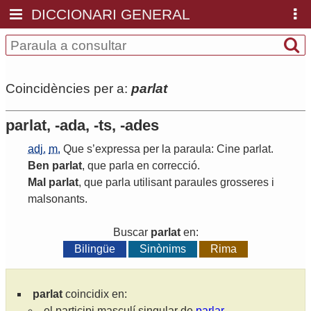
DICCIONARI GENERAL
Coincidències per a:
parlat
parlat, -ada, -ts, -ades
adj.
m.
Que
s
’
expressa
per
la
paraula
:
Cine
parlat
.
Ben
parlat
,
que
parla
en
correcció
.
Mal
parlat
,
que
parla
utilisant
paraules
grosseres
i
malsonants
.
Buscar
parlat
en:
Bilingüe
Sinònims
Rima
parlat
coincidix en:
el participi masculí singular de
parlar