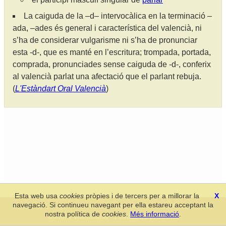
La caiguda de la –d– intervocàlica en la terminació –
ada, –ades és general i característica del valencià, ni
s’ha de considerar vulgarisme ni s’ha de pronunciar
esta -d-, que es manté en l’escritura; trompada, portada,
comprada, pronunciades sense caiguda de -d-, conferix
al valencià parlat una afectació que el parlant rebuja.
(
L'Estàndart Oral Valencià
)
Esta web usa
cookies
pròpies i de tercers per a millorar la
X
navegació. Si continueu navegant per ella estareu acceptant la
Secció de Llengua i Lliteratura Valencianes
-
Real Acadèmia de
nostra política de
cookies
.
Més informació
.
Cultura Valenciana
-
Política de privacitat