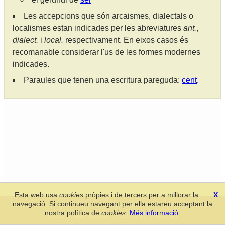
Les accepcions que són arcaismes, dialectals o
localismes estan indicades per les abreviatures
ant.
,
dialect.
i
local.
respectivament. En eixos casos és
recomanable considerar l'us de les formes modernes
indicades.
Paraules que tenen una escritura pareguda:
cent
.
Esta web usa
cookies
pròpies i de tercers per a millorar la
X
navegació. Si continueu navegant per ella estareu acceptant la
Secció de Llengua i Lliteratura Valencianes
-
Real Acadèmia de
nostra política de
cookies
.
Més informació
.
Cultura Valenciana
-
Política de privacitat