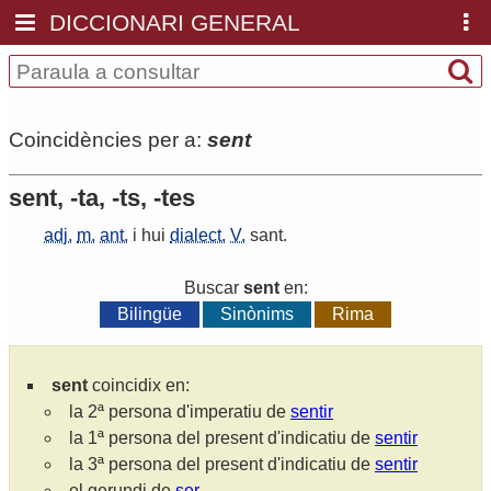
DICCIONARI GENERAL
Coincidències per a:
sent
sent, -ta, -ts, -tes
adj.
m.
ant.
i hui
dialect.
V.
sant
.
Buscar
sent
en:
Bilingüe
Sinònims
Rima
sent
coincidix en:
la 2ª persona d'imperatiu de
sentir
la 1ª persona del present d'indicatiu de
sentir
la 3ª persona del present d'indicatiu de
sentir
el gerundi de
ser