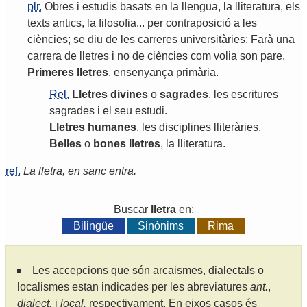
plr.
Obres
i
estudis
basats
en
la
llengua
,
la
lliteratura
,
els
texts
antics
,
la
filosofia
...
per
contraposició
a
les
ciències
;
se
diu
de
les
carreres
universitàries
:
Farà
una
carrera
de
lletres
i
no
de
ciències
com
volia
son
pare
.
Primeres
lletres
,
ensenyança
primària
.
Rel.
Lletres
divines
o
sagrades
,
les
escritures
sagrades
i
el
seu
estudi
.
Lletres
humanes
,
les
disciplines
lliteràries
.
Belles
o
bones
lletres
,
la
lliteratura
.
ref.
La lletra, en sanc entra.
Buscar
lletra
en:
Bilingüe
Sinònims
Rima
Les accepcions que són arcaismes, dialectals o
localismes estan indicades per les abreviatures
ant.
,
dialect.
i
local.
respectivament. En eixos casos és