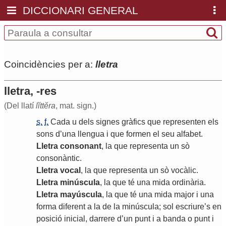
DICCIONARI GENERAL
Coincidències per a:
lletra
lletra, -res
(Del llatí
lĭttĕra
, mat. sign.)
s.
f.
Cada
u
dels
signes
gràfics
que
representen
els
sons
d
’
una
llengua
i
que
formen
el
seu
alfabet
.
Lletra
consonant
,
la
que
representa
un
sò
consonàntic
.
Lletra
vocal
,
la
que
representa
un
sò
vocàlic
.
Lletra
minúscula
,
la
que
té
una
mida
ordinària
.
Lletra
mayúscula
,
la
que
té
una
mida
major
i
una
forma
diferent
a
la
de
la
minúscula
;
sol
escriure
’
s
en
posició
inicial
,
darrere
d
’
un
punt
i
a
banda
o
punt
i