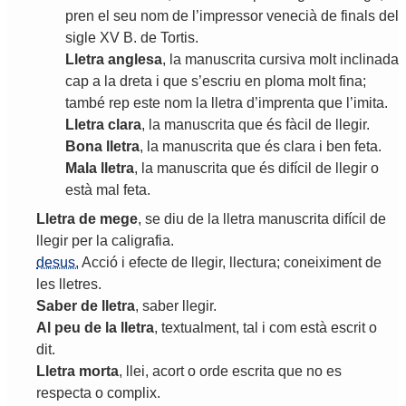
pren
el
seu
nom
de
l
’
impressor
venecià
de
finals
del
sigle
XV
B
.
de
Tortis
.
Lletra
anglesa
,
la
manuscrita
cursiva
molt
inclinada
cap
a
la
dreta
i
que
s
’
escriu
en
ploma
molt
fina
;
també
rep
este
nom
la
lletra
d
’
imprenta
que
l
’
imita
.
Lletra
clara
,
la
manuscrita
que
és
fàcil
de
llegir
.
Bona
lletra
,
la
manuscrita
que
és
clara
i
ben
feta
.
Mala
lletra
,
la
manuscrita
que
és
difícil
de
llegir
o
està
mal
feta
.
Lletra
de
mege
,
se
diu
de
la
lletra
manuscrita
difícil
de
llegir
per
la
caligrafia
.
desus.
Acció
i
efecte
de
llegir
,
llectura
;
coneiximent
de
les
lletres
.
Saber
de
lletra
,
saber
llegir
.
Al
peu
de
la
lletra
,
textualment
,
tal
i
com
està
escrit
o
dit
.
Lletra
morta
,
llei
,
acort
o
orde
escrita
que
no
es
respecta
o
complix
.