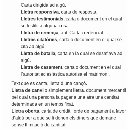
Carta
dirigida
ad
algú
.
Lletra
responsiva
,
carta
de
resposta
.
Lletres
testimonials
,
carta
o
document
en
el
qual
se
testifica
alguna
cosa
.
Lletra
de
creença
,
ant
.
Carta
credencial
.
Lletres
citatòries
,
carta
o
document
en
el
qual
se
cita
ad
algú
.
Lletra
de
batalla
,
carta
en
la
qual
se
desafiava
ad
algú
.
Lletra
de
casament
,
carta
o
document
en
el
qual
l
’
autoritat
eclesiàstica
autorisa
el
matrimoni
.
Text
que
es
canta
,
lletra
d
’
una
cançó
.
Lletra
de
canvi
o
simplement
lletra
,
document
mercantil
pel
qual
una
persona
fa
pagar
a
una
atra
una
cantitat
determinada
en
un
temps
fixat
.
Lletra
oberta
,
carta
de
crèdit
i
orde
de
pagament
a
favor
d
’
algú
per
a
que
se
li
donen
els
diners
que
demane
sense
llimitació
de
cantitat
.