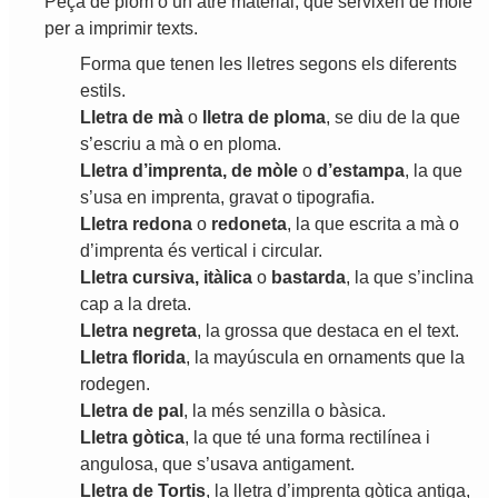
Peça
de
plom
o
un
atre
material
,
que
servixen
de
mòle
per
a
imprimir
texts
.
Forma
que
tenen
les
lletres
segons
els
diferents
estils
.
Lletra
de
mà
o
lletra
de
ploma
,
se
diu
de
la
que
s
’
escriu
a
mà
o
en
ploma
.
Lletra
d
’
imprenta
,
de
mòle
o
d
’
estampa
,
la
que
s
’
usa
en
imprenta
,
gravat
o
tipografia
.
Lletra
redona
o
redoneta
,
la
que
escrita
a
mà
o
d
’
imprenta
és
vertical
i
circular
.
Lletra
cursiva
,
itàlica
o
bastarda
,
la
que
s
’
inclina
cap
a
la
dreta
.
Lletra
negreta
,
la
grossa
que
destaca
en
el
text
.
Lletra
florida
,
la
mayúscula
en
ornaments
que
la
rodegen
.
Lletra
de
pal
,
la
més
senzilla
o
bàsica
.
Lletra
gòtica
,
la
que
té
una
forma
rectilínea
i
angulosa
,
que
s
’
usava
antigament
.
Lletra
de
Tortis
,
la
lletra
d
’
imprenta
gòtica
antiga
,