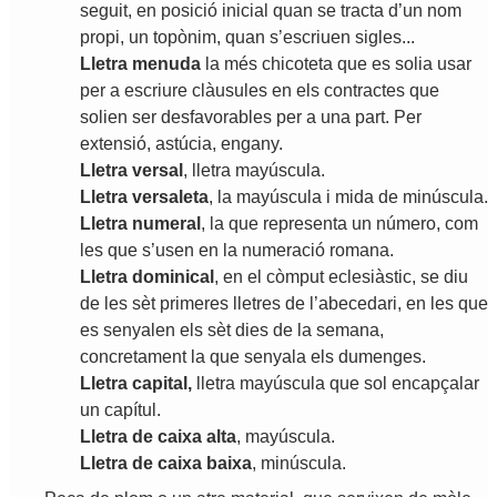
seguit
,
en
posició
inicial
quan
se
tracta
d
’
un
nom
propi
,
un
topònim
,
quan
s
’
escriuen
sigles
...
Lletra
menuda
la
més
chicoteta
que
es
solia
usar
per
a
escriure
clàusules
en
els
contractes
que
solien
ser
desfavorables
per
a
una
part
.
Per
extensió
,
astúcia
,
engany
.
Lletra
versal
,
lletra
mayúscula
.
Lletra
versaleta
,
la
mayúscula
i
mida
de
minúscula
.
Lletra
numeral
,
la
que
representa
un
número
,
com
les
que
s
’
usen
en
la
numeració
romana
.
Lletra
dominical
,
en
el
còmput
eclesiàstic
,
se
diu
de
les
sèt
primeres
lletres
de
l
’
abecedari
,
en
les
que
es
senyalen
els
sèt
dies
de
la
semana
,
concretament
la
que
senyala
els
dumenges
.
Lletra
capital
,
lletra
mayúscula
que
sol
encapçalar
un
capítul
.
Lletra
de
caixa
alta
,
mayúscula
.
Lletra
de
caixa
baixa
,
minúscula
.