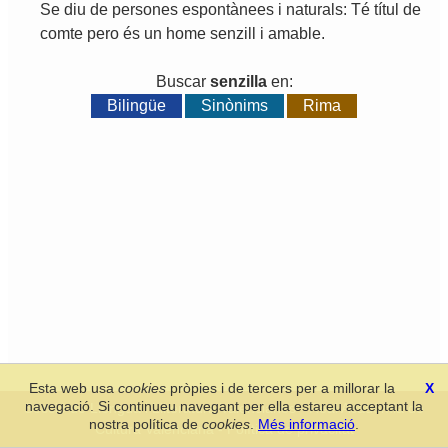
Se
diu
de
persones
espontànees
i
naturals
:
Té
títul
de
comte
pero
és
un
home
senzill
i
amable
.
Buscar
senzilla
en:
Bilingüe
Sinònims
Rima
Esta web usa
cookies
pròpies i de tercers per a millorar la
X
navegació. Si continueu navegant per ella estareu acceptant la
Secció de Llengua i Lliteratura Valencianes
-
Real Acadèmia de
nostra política de
cookies
.
Més informació
.
Cultura Valenciana
-
Política de privacitat