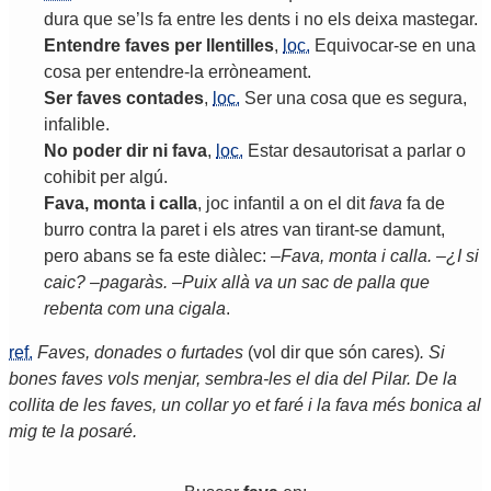
dura
que
se
’
ls
fa
entre
les
dents
i
no
els
deixa
mastegar
.
Entendre
faves
per
llentilles
,
loc.
Equivocar
-
se
en
una
cosa
per
entendre
-
la
erròneament
.
Ser
faves
contades
,
loc.
Ser
una
cosa
que
es
segura
,
infalible
.
No
poder
dir
ni
fava
,
loc.
Estar
desautorisat
a
parlar
o
cohibit
per
algú
.
Fava
,
monta
i
calla
,
joc
infantil
a
on
el
dit
fava
fa
de
burro
contra
la
paret
i
els
atres
van
tirant
-
se
damunt
,
pero
abans
se
fa
este
diàlec
: –
Fava
,
monta
i
calla
. –¿
I
si
caic
? –
pagaràs
. –
Puix
allà
va
un
sac
de
palla
que
rebenta
com
una
cigala
.
ref.
Faves, donades o furtades
(vol dir que són cares)
. Si
bones faves vols menjar, sembra-les el dia del Pilar. De la
collita de les faves, un collar yo et faré i la fava més bonica al
mig te la posaré.