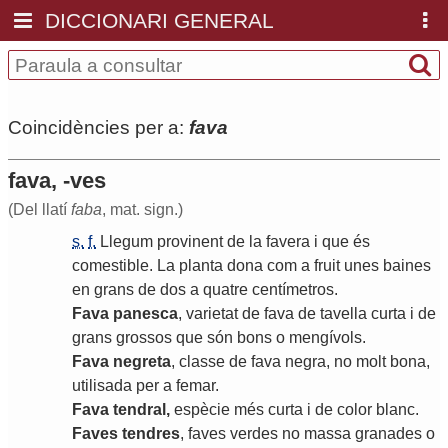
DICCIONARI GENERAL
Coincidències per a:
fava
fava, -ves
(Del llatí
faba
, mat. sign.)
s.
f.
Llegum
provinent
de
la
favera
i
que
és
comestible
.
La
planta
dona
com
a
fruit
unes
baines
en
grans
de
dos
a
quatre
centímetros
.
Fava
panesca
,
varietat
de
fava
de
tavella
curta
i
de
grans
grossos
que
són
bons
o
mengívols
.
Fava
negreta
,
classe
de
fava
negra
,
no
molt
bona
,
utilisada
per
a
femar
.
Fava
tendral
,
espècie
més
curta
i
de
color
blanc
.
Faves
tendres
,
faves
verdes
no
massa
granades
o