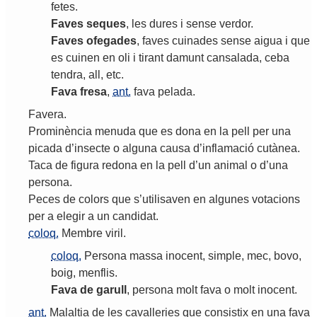
fetes
.
Faves
seques
,
les
dures
i
sense
verdor
.
Faves
ofegades
,
faves
cuinades
sense
aigua
i
que
es
cuinen
en
oli
i
tirant
damunt
cansalada
,
ceba
tendra
,
all
,
etc
.
Fava
fresa
,
ant.
fava
pelada
.
Favera
.
Prominència
menuda
que
es
dona
en
la
pell
per
una
picada
d
’
insecte
o
alguna
causa
d
’
inflamació
cutànea
.
Taca
de
figura
redona
en
la
pell
d
’
un
animal
o
d
’
una
persona
.
Peces
de
colors
que
s
’
utilisaven
en
algunes
votacions
per
a
elegir
a
un
candidat
.
coloq.
Membre
viril
.
coloq.
Persona
massa
inocent
,
simple
,
mec
,
bovo
,
boig
,
menflis
.
Fava
de
garull
,
persona
molt
fava
o
molt
inocent
.
ant.
Malaltia
de
les
cavalleries
que
consistix
en
una
fava