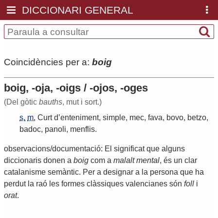
DICCIONARI GENERAL
Coincidències per a:
boig
boig, -oja, -oigs / -ojos, -oges
(Del gòtic
bauths
, mut i sort.)
s.
m.
Curt
d
’
enteniment
,
simple
,
mec
,
fava
,
bovo
,
betzo
,
badoc
,
panoli
,
menflis
.
observacions/documentació: El significat que alguns
diccionaris donen a
boig
com a
malalt mental
, és un clar
catalanisme semàntic. Per a designar a la persona que ha
perdut la raó les formes clàssiques valencianes són
foll
i
orat
.