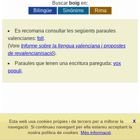
Buscar
boig
en:
Bilingüe
Sinònims
Rima
Es recomana consultar les següents paraules
valencianes:
foll
.
(Vore
Informe sobre la llengua valenciana i propostes
de revalencianisació
).
Paraules que tenen una escritura pareguda:
vox
populi
.
Esta web usa
cookies
pròpies i de tercers per a millorar la
X
navegació. Si continueu navegant per ella estareu acceptant la
Secció de Llengua i Lliteratura Valencianes
-
Real Acadèmia de
nostra política de
cookies
.
Més informació
.
Cultura Valenciana
-
Política de privacitat