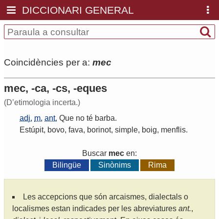
DICCIONARI GENERAL
Coincidències per a:
mec
mec, -ca, -cs, -eques
(D’etimologia incerta.)
adj.
m.
ant.
Que
no
té
barba
.
Estúpit
,
bovo
,
fava
,
borinot
,
simple
,
boig
,
menflis
.
Buscar
mec
en:
Bilingüe
Sinònims
Rima
Les accepcions que són arcaismes, dialectals o
localismes estan indicades per les abreviatures
ant.
,